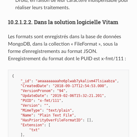
Droid, en raison de leur caractère indispensable pour
réaliser leurs traitements.
10.2.1.2.2.
Dans la solution logicielle Vitam
Les formats sont enregistrés dans la base de données
MongoDB, dans la collection « FileFormat », sous la
forme d’enregistrements au format JSON.
Enregistrement du format dont le PUID est x-fmt/111 :
{
"_id"
:
"aeaaaaaaaaho6plwab7ykalivm47lsiaabza"
,
"CreatedDate"
:
"2018-09-17T12:54:53.000"
,
"VersionPronom"
:
"94"
,
"UpdateDate"
:
"2019-02-06T15:32:21.201"
,
"PUID"
:
"x-fmt/111"
,
"Version"
:
""
,
"MimeType"
:
"text/plain"
,
"Name"
:
"Plain Text File"
,
"HasPriorityOverFileFormatID"
:
[],
"Extension"
:
[
"txt"
],