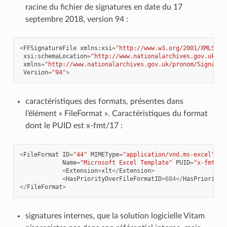
racine du fichier de signatures en date du 17
septembre 2018, version 94 :
<
FFSignatureFile
xmlns
:
xsi
=
"http://www.w3.org/2001/XMLSche
xsi
:
schemaLocation
=
"http://www.nationalarchives.gov.uk/pr
xmlns
=
"http://www.nationalarchives.gov.uk/pronom/Signatur
Version
=
"94"
>
caractéristiques des formats, présentes dans
l’élément « FileFormat ». Caractéristiques du format
dont le PUID est x-fmt/17 :
<
FileFormat
ID
=
"44"
MIMEType
=
"application/vnd.ms-excel"
Name
=
"Microsoft Excel Template"
PUID
=
"x-fmt/17
<
Extension
>
xlt
</
Extension
>
<
HasPriorityOverFileFormatID
>
684
</
HasPriorityO
</
FileFormat
>
signatures internes, que la solution logicielle Vitam