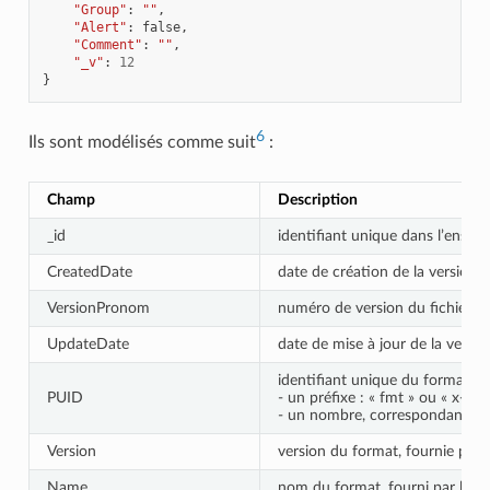
"Group"
:
""
,
"Alert"
:
false
,
"Comment"
:
""
,
"_v"
:
12
}
6
Ils sont modélisés comme suit
:
Champ
Description
_id
identifiant unique dans l’ensem
CreatedDate
date de création de la version 
VersionPronom
numéro de version du fichier de 
UpdateDate
date de mise à jour de la versio
identifiant unique du format, f
PUID
- un préfixe : « fmt » ou « x-fmt
- un nombre, correspondant au
Version
version du format, fournie par 
Name
nom du format, fourni par le re