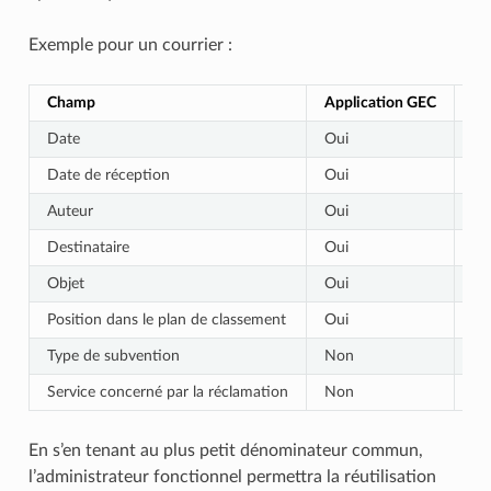
Exemple pour un courrier :
Champ
Application GEC
Ap
Date
Oui
N
Date de réception
Oui
Ou
Auteur
Oui
Ou
Destinataire
Oui
N
Objet
Oui
N
Position dans le plan de classement
Oui
N
Type de subvention
Non
Ou
Service concerné par la réclamation
Non
N
En s’en tenant au plus petit dénominateur commun,
l’administrateur fonctionnel permettra la réutilisation