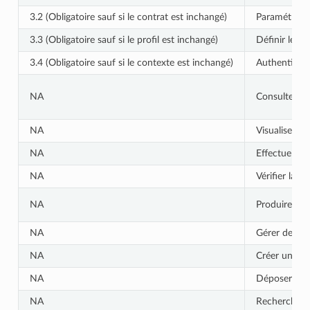
3.2 (Obligatoire sauf si le contrat est inchangé)
Paramétrer d
3.3 (Obligatoire sauf si le profil est inchangé)
Définir les d
3.4 (Obligatoire sauf si le contexte est inchangé)
Authentifier
NA
Consulter le
NA
Visualiser l
NA
Effectuer de
NA
Vérifier la 
NA
Produire un 
NA
Gérer des op
NA
Créer un proj
NA
Déposer un lo
NA
Rechercher e