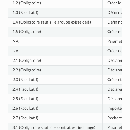
1.2 (Obligatoire)
Créer le com
1.3 (Facultatif)
Définir des 
1.4 (Obligatoire sauf si le groupe existe déjà)
Définir des 
1.5 (Obligatoire)
Créer mes uti
NA
Paramétrer d
NA
Créer de nouv
2.1 (Obligatoire)
Déclarer un 
2.2 (Obligatoire)
Déclarer des
2.3 (Facultatif)
Créer et modi
2.4 (Facultatif)
Déclarer un
2.5 (Facultatif)
Déclarer un 
2.6 (Facultatif)
Importer un
2.7 (Facultatif)
Rechercher et
3.1 (Obligatoire sauf si le contrat est inchangé)
Paramétrer d