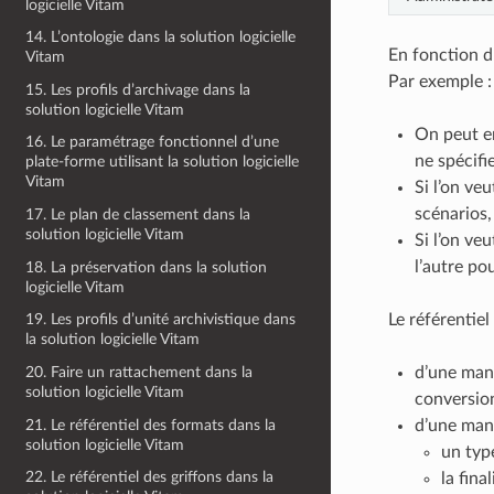
logicielle Vitam
14. L’ontologie dans la solution logicielle
En fonction du
Vitam
Par exemple :
15. Les profils d’archivage dans la
solution logicielle Vitam
On peut en
16. Le paramétrage fonctionnel d’une
ne spécifi
plate-forme utilisant la solution logicielle
Vitam
Si l’on ve
scénarios,
17. Le plan de classement dans la
solution logicielle Vitam
Si l’on ve
l’autre po
18. La préservation dans la solution
logicielle Vitam
Le référentie
19. Les profils d’unité archivistique dans
la solution logicielle Vitam
20. Faire un rattachement dans la
d’une mani
solution logicielle Vitam
conversion
21. Le référentiel des formats dans la
d’une mani
solution logicielle Vitam
un type
22. Le référentiel des griffons dans la
la fina