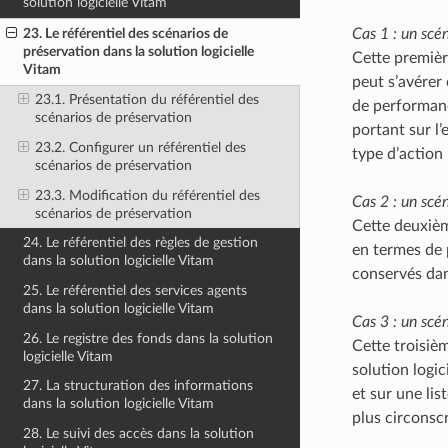
solution logicielle Vitam
23. Le référentiel des scénarios de
Cas 1 : un scé
préservation dans la solution logicielle
Cette premièr
Vitam
peut s’avérer
23.1. Présentation du référentiel des
de performanc
scénarios de préservation
portant sur l
23.2. Configurer un référentiel des
type d’action 
scénarios de préservation
23.3. Modification du référentiel des
Cas 2 : un scé
scénarios de préservation
Cette deuxièm
24. Le référentiel des règles de gestion
en termes de 
dans la solution logicielle Vitam
conservés dan
25. Le référentiel des services agents
dans la solution logicielle Vitam
Cas 3 : un scén
26. Le registre des fonds dans la solution
Cette troisiè
logicielle Vitam
solution logic
27. La structuration des informations
et sur une li
dans la solution logicielle Vitam
plus circonscr
28. Le suivi des accès dans la solution