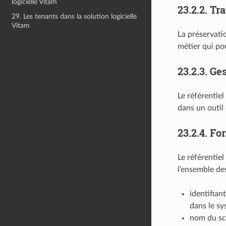
logicielle Vitam
23.2.2.
Tra
29. Les tenants dans la solution logicielle
Vitam
La préservati
métier qui po
23.2.3.
Ges
Le référentie
dans un outil
23.2.4.
For
Le référentie
l’ensemble de
identifian
dans le sy
nom du sc