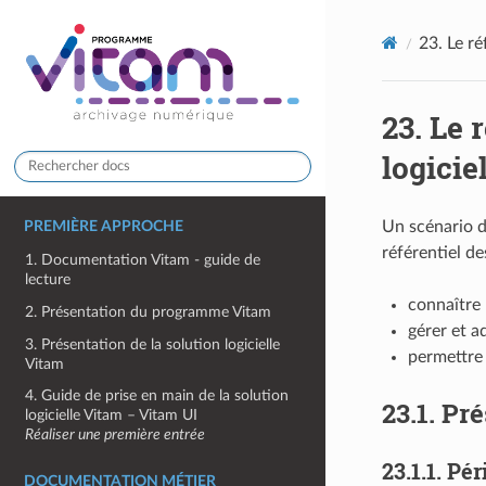
23.
Le ré
23.
Le 
logicie
Un scénario d
PREMIÈRE APPROCHE
référentiel de
1. Documentation Vitam - guide de
lecture
connaître 
2. Présentation du programme Vitam
gérer et a
3. Présentation de la solution logicielle
permettre 
Vitam
4. Guide de prise en main de la solution
23.1.
Pré
logicielle Vitam – Vitam UI
Réaliser une première entrée
23.1.1.
Pér
DOCUMENTATION MÉTIER