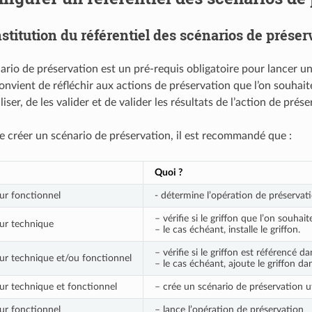
stitution du référentiel des scénarios de préser
ario de préservation est un pré-requis obligatoire pour lancer u
convient de réfléchir aux actions de préservation que l’on souhait
iliser, de les valider et de valider les résultats de l’action de prés
de créer un scénario de préservation, il est recommandé que :
Quoi ?
ur fonctionnel
- détermine l’opération de préservatio
– vérifie si le griffon que l’on souhait
ur technique
– le cas échéant, installe le griffon.
– vérifie si le griffon est référencé da
ur technique et/ou fonctionnel
– le cas échéant, ajoute le griffon dan
ur technique et fonctionnel
– crée un scénario de préservation ut
ur fonctionnel
– lance l’opération de préservation