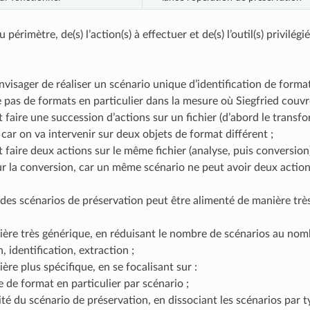
 périmètre, de(s) l’action(s) à effectuer et de(s) l’outil(s) privilé
visager de réaliser un scénario unique d’identification de formats
e pas de formats en particulier dans la mesure où Siegfried cou
ut faire une succession d’actions sur un fichier (d’abord le transfo
 car on va intervenir sur deux objets de format différent ;
ut faire deux actions sur le même fichier (analyse, puis conversion)
ur la conversion, car un même scénario ne peut avoir deux action
l des scénarios de préservation peut être alimenté de manière trè
ère très générique, en réduisant le nombre de scénarios au nombr
, identification, extraction ;
ère plus spécifique, en se focalisant sur :
 de format en particulier par scénario ;
lité du scénario de préservation, en dissociant les scénarios par 