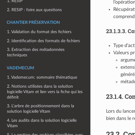
1. RESIP
l’opératio
Récupérati
2. RESIP : foire aux questions
comprendr
CHANTIER PRÉSERVATION
23.1.3.3.
Co
1. Validation du format des fichiers
2. Identification des formats de fichiers
Type d’act
3. Extraction des métadonnées
Valeurs pr
techniques
argume
extensi
VADEMECUM
généré
1. Vademecum: sommaire thématique
métado
2. Notions utilisées dans la solution
logicielle Vitam et lien vers la fiche qui les
23.1.4.
Con
définit
3. L’arbre de positionnement dans la
Lors du lancem
solution logicielle Vitam
bien dans le r
4. Les audits dans la solution logicielle
Vitam
23.2.
Con
5. La gestion des archives classifiées avec