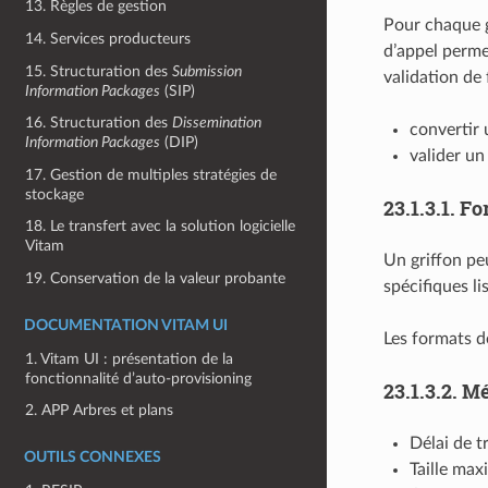
13. Règles de gestion
Pour chaque gr
14. Services producteurs
d’appel permet
15. Structuration des
Submission
validation de
Information Packages
(SIP)
16. Structuration des
Dissemination
convertir u
Information Packages
(DIP)
valider un
17. Gestion de multiples stratégies de
stockage
23.1.3.1.
Fo
18. Le transfert avec la solution logicielle
Vitam
Un griffon peu
19. Conservation de la valeur probante
spécifiques li
DOCUMENTATION VITAM UI
Les formats d
1. Vitam UI : présentation de la
fonctionnalité d’auto-provisioning
23.1.3.2.
Mé
2. APP Arbres et plans
Délai de t
OUTILS CONNEXES
Taille max