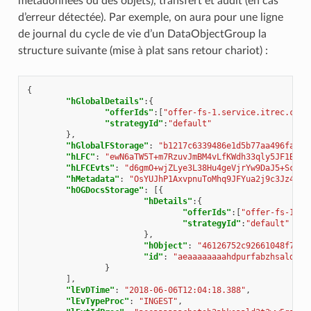
métadonnées ou des objets), transfert et audit (en cas
d’erreur détectée). Par exemple, on aura pour une ligne
de journal du cycle de vie d’un DataObjectGroup la
structure suivante (mise à plat sans retour chariot) :
{
"hGlobalDetails"
:{
"offerIds"
:[
"offer-fs-1.service.itrec.cons
"strategyId"
:
"default"
},
"hGlobalFStorage"
:
"b1217c6339486e1d5b77aa496fa9b8
"hLFC"
:
"ewN6aTW5T+m7RzuvJmBM4vLfKWdh33qly5JF1Bd3o
"hLFCEvts"
:
"d6gmO+wjZLye3L38Hu4geVjrYw9DaJ5+ScPth
"hMetadata"
:
"OsYUJhP1AxvpnuToMhq9JFYua2j9c3Jz4tdj
"hOGDocsStorage"
:
[{
"hDetails"
:{
"offerIds"
:[
"offer-fs-1.se
"strategyId"
:
"default"
},
"hObject"
:
"46126752c92661048f734a
"id"
:
"aeaaaaaaaahdpurfabzhsald2t3
}
],
"lEvDTime"
:
"2018-06-06T12:04:18.388"
,
"lEvTypeProc"
:
"INGEST"
,