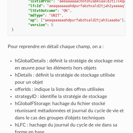
"lEvtIdProc"
:
"aeeaaaaaachotoh2abksaald2ti7s4qaaaa
"lfcId"
:
"aeaqaaaaaahdpurfabzhsald2tjah2yaaaaq"
,
"ltEvtOutcome"
:
"OK"
,
"mdType"
:
"UNIT"
,
"up"
:
[
"aeaqaaaaaahdpurfabzhsald2tjah3iaaaba"
],
"version"
:
5
}
Pour reprendre en détail chaque champ, on a :
hGlobalDetails : définit la stratégie de stockage mise
en œuvre pour les éléments hors objets
hDetails : définit la stratégie de stockage utilisée
pour un objet
offerIds : indique la liste des offres utilisées
strategyID : identifie la stratégie de stockage
hGlobalFStorage: hachage du fichier stocké
réunissant métadonnées et journal du cycle de vie et
dans le cas des groupes d’objets techniques
hLFC : hachage du journal du cycle de vie dans sa
forme en base