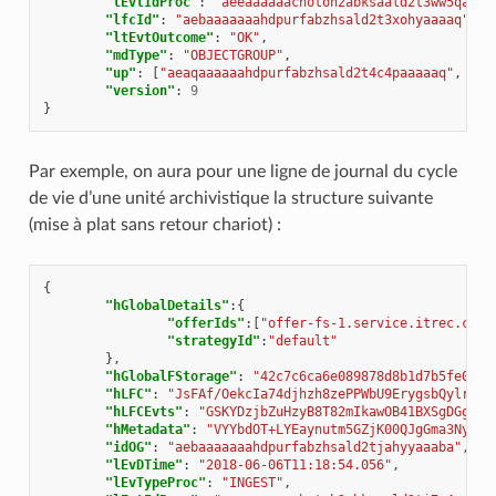
"lEvtIdProc"
:
"aeeaaaaaachotoh2abksaald2t3ww5qaaaa
"lfcId"
:
"aebaaaaaaahdpurfabzhsald2t3xohyaaaaq"
,
"ltEvtOutcome"
:
"OK"
,
"mdType"
:
"OBJECTGROUP"
,
"up"
:
[
"aeaqaaaaaahdpurfabzhsald2t4c4paaaaaq"
,
"ae
"version"
:
9
}
Par exemple, on aura pour une ligne de journal du cycle
de vie d’une unité archivistique la structure suivante
(mise à plat sans retour chariot) :
{
"hGlobalDetails"
:{
"offerIds"
:[
"offer-fs-1.service.itrec.cons
"strategyId"
:
"default"
},
"hGlobalFStorage"
:
"42c7c6ca6e089878d8b1d7b5fe07d1
"hLFC"
:
"JsFAf/OekcIa74djhzh8zePPWbU9ErygsbQylrUpT
"hLFCEvts"
:
"GSKYDzjbZuHzyB8T82mIkawOB41BXSgDGgLjw
"hMetadata"
:
"VYYbdOT+LYEaynutm5GZjK00QJgGma3Ny8eE
"idOG"
:
"aebaaaaaaahdpurfabzhsald2tjahyyaaaba"
,
"lEvDTime"
:
"2018-06-06T11:18:54.056"
,
"lEvTypeProc"
:
"INGEST"
,