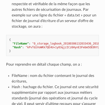
respectée et vérifiable de la même façon que les
autres fichiers de sécurisation de journaux. Par
exemple sur une ligne du fichier « data.txt » pour un
fichier de journal d’écriture d’un serveur d’offre de
stockage, on aura :
{
"FileName"
:
"0_storage_logbook_20180306132033436_2018030
"Hash"
:
"kPvTdzVoWKk7QE4U+1y03qjzICz6HynE3Febm5OE0hY2eTh
}
Pour reprendre en détail chaque champ, on a :
FileName : nom du fichier contenant le journal des
écritures,
Hash : hachage du fichier. Ce journal est une sécurité
supplémentaire par rapport aux journaux métiers
standards (journal des opérations et journal du cycle
de vie). Il peut servir d’ultime recours pour s’assurer