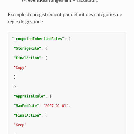
(PreventRearrangement – facultatif).
Exemple d’enregistrement par défaut des catégories de
règle de gestion :
"_computedInheritedRules"
:
{
"StorageRule"
:
{
"FinalAction"
:
[
"Copy"
]
},
"AppraisalRule"
:
{
"MaxEndDate"
:
"2007-01-01"
,
"FinalAction"
:
[
"Keep"