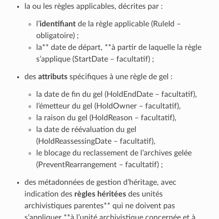
la ou les règles applicables, décrites par :
l’
identifiant
de la règle applicable (RuleId –
obligatoire) ;
la** date de départ, **à partir de laquelle la règle
s’applique (StartDate – facultatif) ;
des
attributs
spécifiques à une règle de gel :
la date de fin du gel (HoldEndDate – facultatif),
l’émetteur du gel (HoldOwner – facultatif),
la raison du gel (HoldReason – facultatif),
la date de réévaluation du gel
(HoldReassessingDate – facultatif),
le blocage du reclassement de l’archives gelée
(PreventRearrangement – facultatif) ;
des métadonnées de gestion d’héritage, avec
indication des
règles héritées
des unités
archivistiques parentes** qui ne doivent pas
s’appliquer **à l’unité archivistique concernée et à