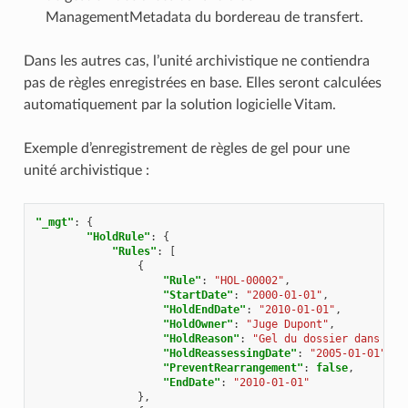
ManagementMetadata du bordereau de transfert.
Dans les autres cas, l’unité archivistique ne contiendra
pas de règles enregistrées en base. Elles seront calculées
automatiquement par la solution logicielle Vitam.
Exemple d’enregistrement de règles de gel pour une
unité archivistique :
"_mgt"
:
{
"HoldRule"
:
{
"Rules"
:
[
{
"Rule"
:
"HOL-00002"
,
"StartDate"
:
"2000-01-01"
,
"HoldEndDate"
:
"2010-01-01"
,
"HoldOwner"
:
"Juge Dupont"
,
"HoldReason"
:
"Gel du dossier dans le 
"HoldReassessingDate"
:
"2005-01-01"
,
"PreventRearrangement"
:
false
,
"EndDate"
:
"2010-01-01"
},