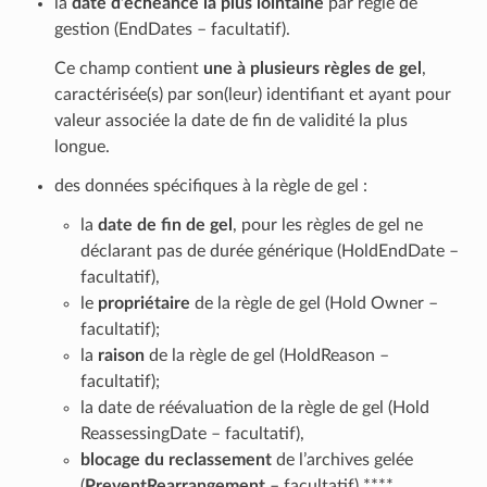
la
date d’échéance la plus lointaine
par règle de
gestion (EndDates – facultatif).
Ce champ contient
une à plusieurs règles de gel
,
caractérisée(s) par son(leur) identifiant et ayant pour
valeur associée la date de fin de validité la plus
longue.
des données spécifiques à la règle de gel :
la
date de fin de gel
, pour les règles de gel ne
déclarant pas de durée générique (HoldEndDate –
facultatif),
le
propriétaire
de la règle de gel (Hold Owner –
facultatif);
la
raison
de la règle de gel (HoldReason –
facultatif);
la date de réévaluation de la règle de gel (Hold
ReassessingDate – facultatif),
blocage du reclassement
de l’archives gelée
(
PreventRearrangement
– facultatif).****