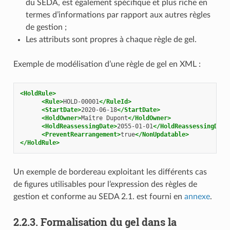
du SEDA, est également spécifique et plus riche en
termes d’informations par rapport aux autres règles
de gestion ;
Les attributs sont propres à chaque règle de gel.
Exemple de modélisation d’une règle de gel en XML :
<HoldRule>
<Rule>
HOLD-00001
</RuleId>
<StartDate>
2020-06-18
</StartDate>
<HoldOwner>
Maître
Dupont
</HoldOwner>
<HoldReassessingDate>
2055-01-01
</HoldReassessingDate
<PreventRearrangement>
true
</NonUpdatable>
</HoldRule>
Un exemple de bordereau exploitant les différents cas
de figures utilisables pour l’expression des règles de
gestion et conforme au SEDA 2.1. est fourni en
annexe
.
2.2.3.
Formalisation du gel dans la