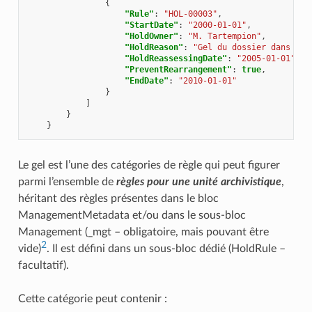
{
"Rule"
:
"HOL-00003"
,
"StartDate"
:
"2000-01-01"
,
"HoldOwner"
:
"M. Tartempion"
,
"HoldReason"
:
"Gel du dossier dans le 
"HoldReassessingDate"
:
"2005-01-01"
,
"PreventRearrangement"
:
true
,
"EndDate"
:
"2010-01-01"
}
]
}
}
Le gel est l’une des catégories de règle qui peut figurer
parmi l’ensemble de
règles pour une unité archivistique
,
héritant des règles présentes dans le bloc
ManagementMetadata et/ou dans le sous-bloc
Management (_mgt – obligatoire, mais pouvant être
2
vide)
. Il est défini dans un sous-bloc dédié (HoldRule –
facultatif).
Cette catégorie peut contenir :