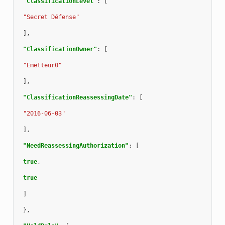
"ClassificationLevel"
:
[
"Secret Défense"
],
"ClassificationOwner"
:
[
"Emetteur0"
],
"ClassificationReassessingDate"
:
[
"2016-06-03"
],
"NeedReassessingAuthorization"
:
[
true
,
true
]
},