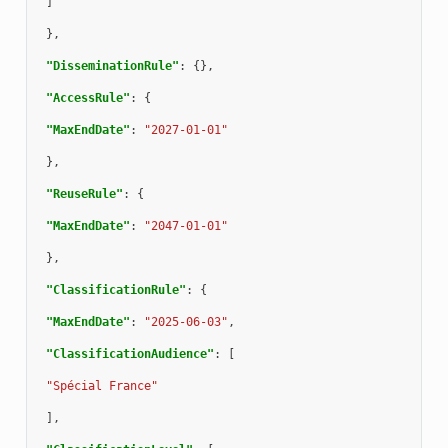
]
},
"DisseminationRule"
:
{},
"AccessRule"
:
{
"MaxEndDate"
:
"2027-01-01"
},
"ReuseRule"
:
{
"MaxEndDate"
:
"2047-01-01"
},
"ClassificationRule"
:
{
"MaxEndDate"
:
"2025-06-03"
,
"ClassificationAudience"
:
[
"Spécial France"
],