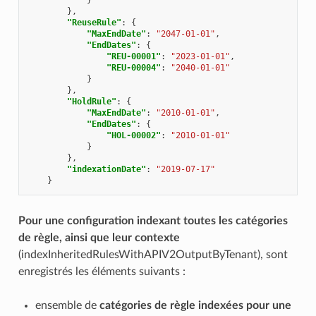
},
"ReuseRule"
:
{
"MaxEndDate"
:
"2047-01-01"
,
"EndDates"
:
{
"REU-00001"
:
"2023-01-01"
,
"REU-00004"
:
"2040-01-01"
}
},
"HoldRule"
:
{
"MaxEndDate"
:
"2010-01-01"
,
"EndDates"
:
{
"HOL-00002"
:
"2010-01-01"
}
},
"indexationDate"
:
"2019-07-17"
}
Pour une configuration indexant toutes les catégories
de règle, ainsi que leur contexte
(indexInheritedRulesWithAPIV2OutputByTenant), sont
enregistrés les éléments suivants :
ensemble de
catégories de règle indexées pour une