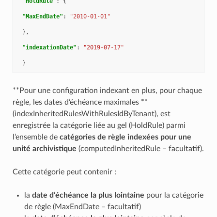
"HoldRule"
:
{
"MaxEndDate"
:
"2010-01-01"
},
"indexationDate"
:
"2019-07-17"
}
**Pour une configuration indexant en plus, pour chaque
règle, les dates d’échéance maximales **
(indexInheritedRulesWithRulesIdByTenant), est
enregistrée la catégorie liée au gel (HoldRule) parmi
l’ensemble de
catégories de règle indexées pour une
unité archivistique
(computedInheritedRule – facultatif).
Cette catégorie peut contenir :
la
date d’échéance la plus lointaine
pour la catégorie
de règle (MaxEndDate – facultatif)