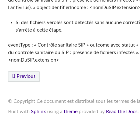
du contrôle sanitaire du SIP : présence de fichiers infectés »
l’antivirus). » objectIdentifierIncome : <nomDuSIP.extension
Si des fichiers vérolés sont détectés sans aucune correcti
s’arrête à cette étape.
eventType : « Contrôle sanitaire SIP » outcome avec statut 
du contrôle sanitaire du SIP : présence de fichiers infectés »
<nomDuSIP.extension>
Previous
© Copyright Ce document est distribué sous les termes de l
Built with
Sphinx
using a
theme
provided by
Read the Docs
.