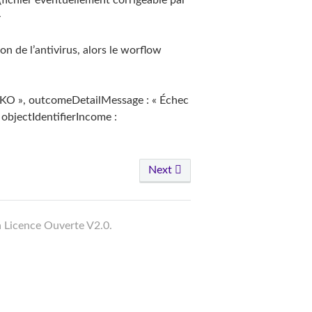
 (fichier éventuellement corrigeable par
>
on de l’antivirus, alors le worflow
« KO », outcomeDetailMessage : « Échec
. objectIdentifierIncome :
Next
a Licence Ouverte V2.0.