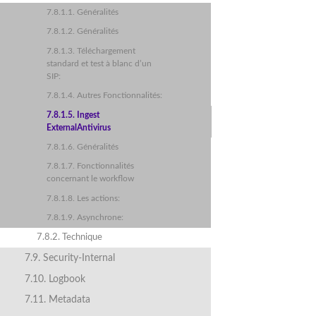
7.8.1.1. Généralités
7.8.1.2. Généralités
7.8.1.3. Téléchargement
standard et test à blanc d’un
SIP:
7.8.1.4. Autres Fonctionnalités:
7.8.1.5. Ingest
ExternalAntivirus
7.8.1.6. Généralités
7.8.1.7. Fonctionnalités
concernant le workflow
7.8.1.8. Les actions:
7.8.1.9. Asynchrone:
7.8.2. Technique
7.9. Security-Internal
7.10. Logbook
7.11. Metadata