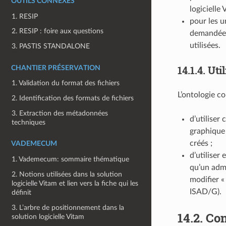
OUTILS CONNEXES
logicielle
1. RESIP
pour les un
2. RESIP : foire aux questions
demandée r
utilisées.
3. PASTIS STANDALONE
14.1.4.
Util
CHANTIER PRÉSERVATION
1. Validation du format des fichiers
L’ontologie co
2. Identification des formats de fichiers
3. Extraction des métadonnées
d’utiliser
techniques
graphique 
créés ;
VADEMECUM
d’utiliser
1. Vademecum: sommaire thématique
qu’un admi
2. Notions utilisées dans la solution
modifier «
logicielle Vitam et lien vers la fiche qui les
ISAD/G).
définit
3. L’arbre de positionnement dans la
14.2.
Con
solution logicielle Vitam