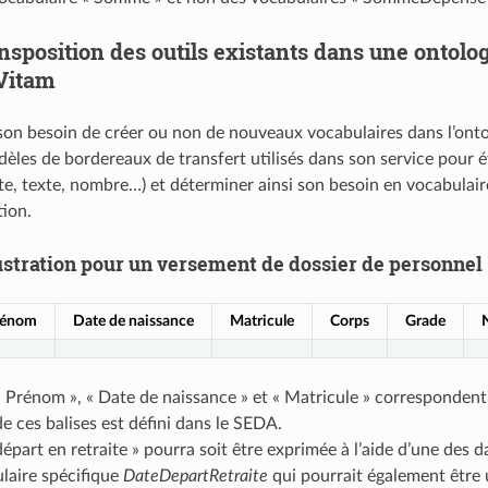
nsposition des outils existants dans une ontolo
 Vitam
son besoin de créer ou non de nouveaux vocabulaires dans l’ontol
èles de bordereaux de transfert utilisés dans son service pour ét
te, texte, nombre…) et déterminer ainsi son besoin en vocabulair
tion.
ustration pour un versement de dossier de personnel
rénom
Date de naissance
Matricule
Corps
Grade
« Prénom », « Date de naissance » et « Matricule » correspondent 
e ces balises est défini dans le SEDA.
épart en retraite » pourra soit être exprimée à l’aide d’une des 
laire spécifique
DateDepartRetraite
qui pourrait également être u