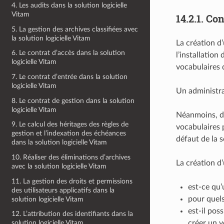
4. Les audits dans la solution logicielle
Vitam
14.2.1.
Con
5. La gestion des archives classifiées avec
la solution logicielle Vitam
La création d’
6. Le contrat d’accès dans la solution
l’installation
logicielle Vitam
vocabulaires d
7. Le contrat d’entrée dans la solution
logicielle Vitam
Un administrat
8. Le contrat de gestion dans la solution
logicielle Vitam
Néanmoins, da
9. Le calcul des héritages des règles de
vocabulaires 
gestion et l’indexation des échéances
défaut de la s
dans la solution logicielle Vitam
10. Réaliser des éliminations d’archives
La création d’
avec la solution logicielle Vitam
11. La gestion des droits et permissions
est-ce qu’
des utilisateurs applicatifs dans la
pour quels
solution logicielle Vitam
est-il pos
12. L’attribution des identifiants dans la
créer un 
solution logicielle Vitam