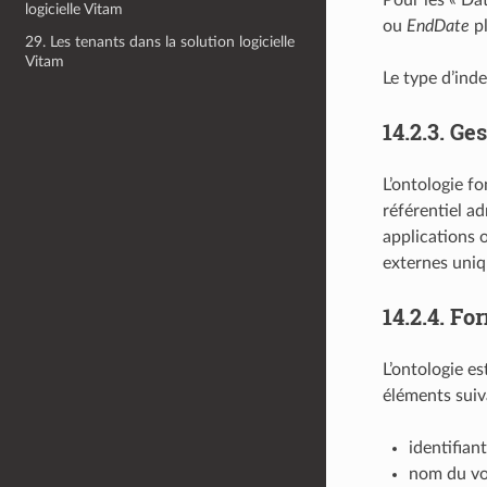
logicielle Vitam
ou
EndDate
pl
29. Les tenants dans la solution logicielle
Vitam
Le type d’ind
14.2.3.
Ges
L’ontologie fo
référentiel a
applications o
externes uni
14.2.4.
For
L’ontologie e
éléments suiv
identifian
nom du voc