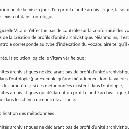
ation ou de la mise à jour d’un profil d’unité archivistique, la sol
ls existent dans l’ontologie.
gicielle Vitam n’effectue pas de contrôle sur la conformité des v
rs de la création de profils d’unité archivistique. Néanmoins, il es
trôle corresponde au type d’indexation du vocabulaire tel qu’il es
rée, la solution logicielle Vitam vérifie que :
nités archivistiques ne déclarant pas de profil d’unité archivisti
ans l’ontologie (par exemple qu’une métadonnée dont la valeur do
 de caractères), si ces métadonnées existent dans l’ontologie,
nités archivistiques qui déclarent un profil d’unité archivistiqu
nie dans le schéma de contrôle associé.
dification des métadonnées :
nités archivistiques ne déclarant pas de profil d’unité archivistiq