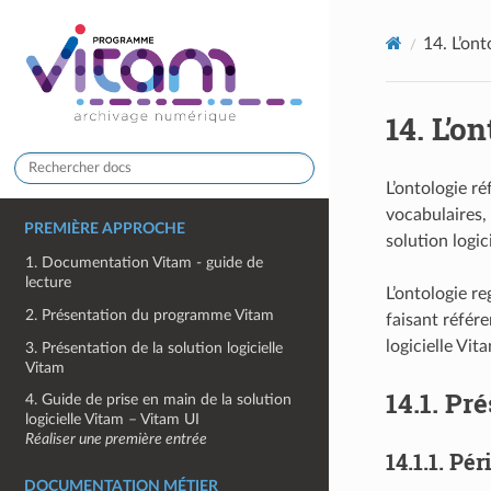
14.
L’ont
14.
L’on
L’ontologie r
vocabulaires, 
PREMIÈRE APPROCHE
solution logici
1. Documentation Vitam - guide de
lecture
L’ontologie r
2. Présentation du programme Vitam
faisant référ
logicielle Vit
3. Présentation de la solution logicielle
Vitam
14.1.
Pré
4. Guide de prise en main de la solution
logicielle Vitam – Vitam UI
Réaliser une première entrée
14.1.1.
Péri
DOCUMENTATION MÉTIER