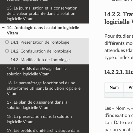
13. La journalisation et la conservation
14.2.2.
Tra
de la valeur probante dans la solution
logicielle Vitam
logicielle
14. L’ontologie dans la solution logicielle
Vitam
Pour étudier 
14.1. Présentation de l’ontologie
différents mod
attendues (da
14.2. Configuration de l’ontologie
type d’indexa
14.3. Modification de l’ontologie
15. Les profils d’archivage dans la
14.2.2.1.
Ill
solution logicielle Vitam
16. Le paramétrage fonctionnel d’une
Nom
P
plate-forme utilisant la solution logicielle
Vitam
17. Le plan de classement dans la
solution logicielle Vitam
Les « Nom », 
d’indexation d
18. La préservation dans la solution
logicielle Vitam
La « Date de d
par un vocabu
19. Les profils d’unité archivistique dans