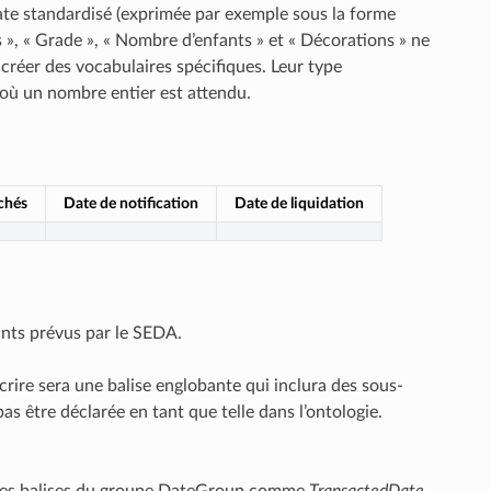
te standardisé (exprimée par exemple sous la forme
s », « Grade », « Nombre d’enfants » et « Décorations » ne
réer des vocabulaires spécifiques. Leur type
 où un nombre entier est attendu.
rchés
Date de notification
Date de liquidation
ants prévus par le SEDA.
écrire sera une balise englobante qui inclura des sous-
 être déclarée en tant que telle dans l’ontologie.
ser des balises du groupe DateGroup comme
TransactedDate