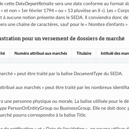
de cette
DateDepartRetraite
sera une date conforme au format da
 et non « 1er février 1794 » ou « 13 pluviôse an II »). Les « Corp
 à aucune notion présente dans le SEDA. Il conviendra donc de c
sera une chaîne de caractères, sauf pour le « Nombre d’enfants »
lustration pour un versement de dossiers de marché
ché
Numéro attribué aux marchés
Titulaire
Intitulé des ma
arché » peut être traité par la balise
DocumentType
du SEDA.
ttribué aux marchés » peut être traité par les nombreux identifi
era une personne physique ou morale. La balise utilisée pour le d
ype PersonOrEntityGroup ou BusinessGroup. Elle ne doit donc pas
 marché pourra correspondre à la balise
Title
.
te de notification » et « Date de liquidation », on pourra utili