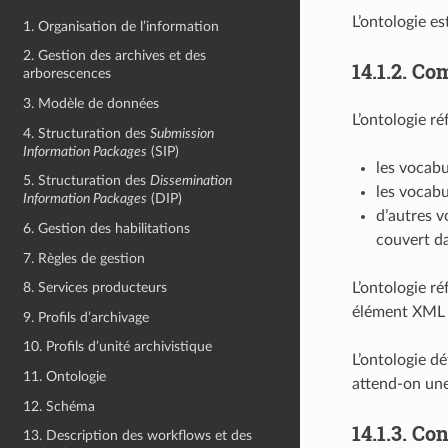
L’ontologie es
1. Organisation de l’information
2. Gestion des archives et des
14.1.2.
Com
arborescences
3. Modèle de données
L’ontologie ré
4. Structuration des
Submission
Information Packages
(SIP)
les vocabu
5. Structuration des
Dissemination
les vocabu
Information Packages
(DIP)
d’autres v
6. Gestion des habilitations
couvert da
7. Règles de gestion
L’ontologie r
8. Services producteurs
élément XML (
9. Profils d’archivage
10. Profils d’unité archivistique
L’ontologie d
11. Ontologie
attend-on une
12. Schéma
14.1.3.
Cont
13. Description des workflows et des