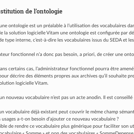
stitution de l’ontologie
une ontologie est un préalable à l’utilisation des vocabulaires dan
 de la solution logicielle Vitam une ontologie est configurée par 
e type interne, c’est-à-dire les vocabulaires issus du SEDA et les
eur fonctionnel n’a donc pas besoin, a priori, de créer une ontolo
ns certains cas, l’administrateur fonctionnel pourra être amené 
pour décrire des éléments propres aux archives qu’il souhaite pre
olution logicielle Vitam.
un nouveau vocabulaire n’est pas un acte anodin. Il est conseillé
un vocabulaire déjà existant peut couvrir le même champ sémanti
 usages a-t-on besoin d’ajouter ce nouveau vocabulaire ?
sible de rendre ce vocabulaire plus générique pour faciliter son u
vocabulaire « Somme » et non des vocabulaires « SommeDepense