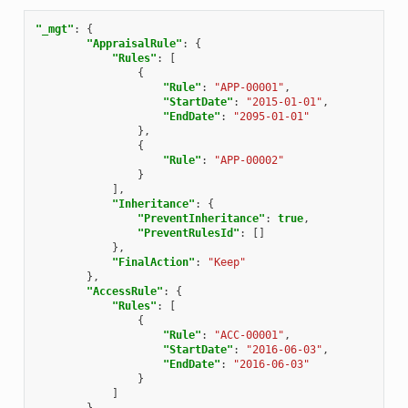
"_mgt"
:
{
"AppraisalRule"
:
{
"Rules"
:
[
{
"Rule"
:
"APP-00001"
,
"StartDate"
:
"2015-01-01"
,
"EndDate"
:
"2095-01-01"
},
{
"Rule"
:
"APP-00002"
}
],
"Inheritance"
:
{
"PreventInheritance"
:
true
,
"PreventRulesId"
:
[]
},
"FinalAction"
:
"Keep"
},
"AccessRule"
:
{
"Rules"
:
[
{
"Rule"
:
"ACC-00001"
,
"StartDate"
:
"2016-06-03"
,
"EndDate"
:
"2016-06-03"
}
]