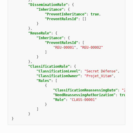
},
"DisseminationRule"
:
{
"Inheritance"
:
{
"PreventInheritance"
:
true
,
"PreventRulesId"
:
[]
}
},
"ReuseRule"
:
{
"Inheritance"
:
{
"PreventRulesId"
:
[
"REU-00001"
,
"REU-00002"
]
}
},
"ClassificationRule"
:
{
"ClassificationLevel"
:
"Secret Défense"
,
"ClassificationOwner"
:
"Projet_Vitam"
,
"Rules"
:
[
{
"ClassificationReassessingDate"
:
"2025
"NeedReassessingAuthorization"
:
true
,
"Rule"
:
"CLASS-00001"
}
]
}
}