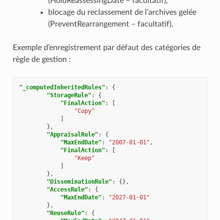
(HoldReassessingDate – facultatif),
blocage du reclassement de l’archives gelée
(PreventRearrangement – facultatif).
Exemple d’enregistrement par défaut des catégories de
règle de gestion :
"_computedInheritedRules"
:
{
"StorageRule"
:
{
"FinalAction"
:
[
"Copy"
]
},
"AppraisalRule"
:
{
"MaxEndDate"
:
"2007-01-01"
,
"FinalAction"
:
[
"Keep"
]
},
"DisseminationRule"
:
{},
"AccessRule"
:
{
"MaxEndDate"
:
"2027-01-01"
},
"ReuseRule"
:
{