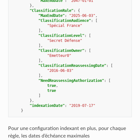
"MaxEndDate"
:
"2047-01-01"
},
"ClassificationRule"
:
{
"MaxEndDate"
:
"2025-06-03"
,
"ClassificationAudience"
:
[
"Spécial France"
],
"ClassificationLevel"
:
[
"Secret Défense"
],
"ClassificationOwner"
:
[
"Emetteur0"
],
"ClassificationReassessingDate"
:
[
"2016-06-03"
],
"NeedReassessingAuthorization"
:
[
true
,
true
]
},
"indexationDate"
:
"2019-07-17"
}
Pour une configuration indexant en plus, pour chaque
règle, les dates d’échéance maximales