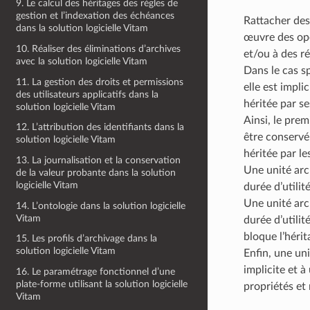
9. Le calcul des héritages des règles de
gestion et l’indexation des échéances
Rattacher des
dans la solution logicielle Vitam
œuvre des opér
10. Réaliser des éliminations d’archives
et/ou à des r
avec la solution logicielle Vitam
Dans le cas sp
11. La gestion des droits et permissions
elle est impl
des utilisateurs applicatifs dans la
héritée par s
solution logicielle Vitam
Ainsi, le pre
12. L’attribution des identifiants dans la
être conservé 
solution logicielle Vitam
héritée par le
13. La journalisation et la conservation
Une unité arch
de la valeur probante dans la solution
logicielle Vitam
durée d’utilit
Une unité arch
14. L’ontologie dans la solution logicielle
Vitam
durée d’utilit
bloque l’héri
15. Les profils d’archivage dans la
solution logicielle Vitam
Enfin, une uni
implicite et à
16. Le paramétrage fonctionnel d’une
plate-forme utilisant la solution logicielle
propriétés et 
Vitam