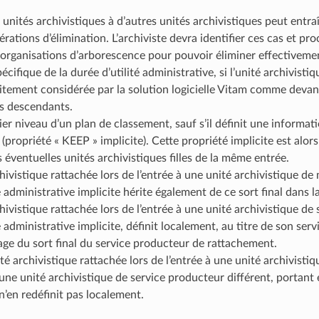
 unités archivistiques à d’autres unités archivistiques peut entr
ations d’élimination. L’archiviste devra identifier ces cas et proc
éorganisations d’arborescence pour pouvoir éliminer effectivemen
écifique de la durée d’utilité administrative, si l’unité archivisti
icitement considérée par la solution logicielle Vitam comme devant
es descendants.
mier niveau d’un plan de classement, sauf s’il définit une inform
(propriété « KEEP » implicite). Cette propriété implicite est alors
s éventuelles unités archivistiques filles de la même entrée.
ivistique rattachée lors de l’entrée à une unité archivistique de
é administrative implicite hérite également de ce sort final dans 
ivistique rattachée lors de l’entrée à une unité archivistique de 
é administrative implicite, définit localement, au titre de son serv
tage du sort final du service producteur de rattachement.
té archivistique rattachée lors de l’entrée à une unité archivisti
 une unité archivistique de service producteur différent, portant 
n’en redéfinit pas localement.