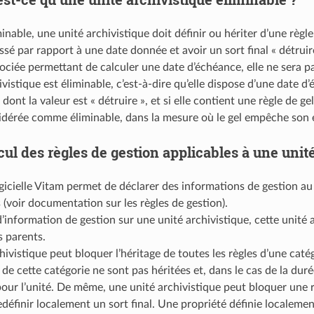
inable, une unité archivistique doit définir ou hériter d’une règl
ssé par rapport à une date donnée et avoir un sort final « détruire 
sociée permettant de calculer une date d’échéance, elle ne sera 
hivistique est éliminable, c’est-à-dire qu’elle dispose d’une date
l dont la valeur est « détruire », et si elle contient une règle de g
idérée comme éliminable, dans la mesure où le gel empêche son é
cul des règles de gestion applicables à une unit
ogicielle Vitam permet de déclarer des informations de gestion au
 (voir documentation sur les règles de gestion).
’information de gestion sur une unité archivistique, cette unité a
s parents.
ivistique peut bloquer l’héritage de toutes les règles d’une caté
 de cette catégorie ne sont pas héritées et, dans le cas de la durée
pour l’unité. De même, une unité archivistique peut bloquer une r
définir localement un sort final. Une propriété définie localement