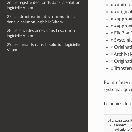
26. Le registre des fonds dans la solution
« #unitups 
logicielle Vitam
« #origina
27. La structuration des informations
« #approxi
dans la solution logicielle Vitam
« #approxi
28. Le suivi des accès dans la solution
« FilePlan
logicielle Vitam
« SystemId
29. Les tenants dans la solution logicielle
« Originat
Vitam
« Archival
« Originat
« Transfer
Point d’attent
systématiquem
Le fichier de 
elimination
-
tenant
:
metadata