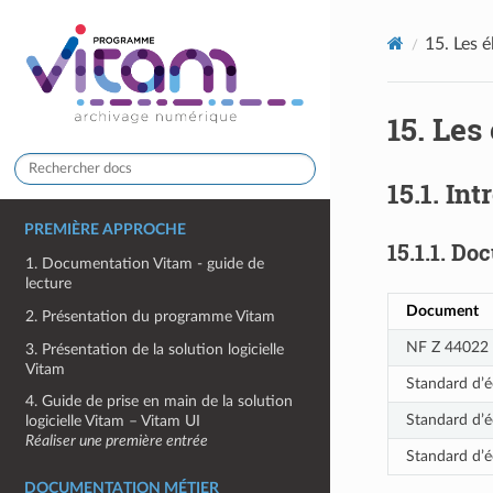
15.
Les é
15.
Les 
15.1.
Int
PREMIÈRE APPROCHE
15.1.1.
Doc
1. Documentation Vitam - guide de
lecture
Document
2. Présentation du programme Vitam
NF Z 44022 
3. Présentation de la solution logicielle
Vitam
Standard d’é
4. Guide de prise en main de la solution
Standard d’é
logicielle Vitam – Vitam UI
Réaliser une première entrée
Standard d’é
DOCUMENTATION MÉTIER