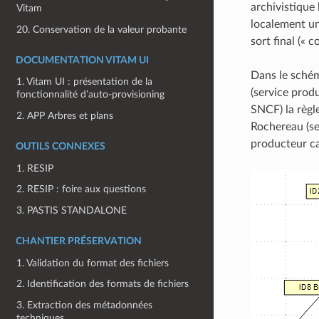
archivistique 
Vitam
localement une
20. Conservation de la valeur probante
sort final (« 
DOCUMENTATION VITAM UI
Dans le schém
1. Vitam UI : présentation de la
(service produ
fonctionnalité d’auto-provisioning
SNCF) la règl
2. APP Arbres et plans
Rochereau (se
producteur car
OUTILS CONNEXES
1. RESIP
2. RESIP : foire aux questions
3. PASTIS STANDALONE
CHANTIER PRÉSERVATION
1. Validation du format des fichiers
2. Identification des formats de fichiers
3. Extraction des métadonnées
techniques