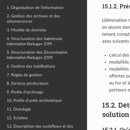
15.1.2.
Pré
1. Organisation de l’information
2. Gestion des archives et des
L’élimination 
arborescences
en œuvre dans
3. Modèle de données
tenant compte 
4. Structuration des
Submission
axes suivants 
Information Packages
(SIP)
5. Structuration des
Dissemination
calcul des
Information Packages
(DIP)
modalités 
6. Gestion des habilitations
modalités 
7. Règles de gestion
offertes p
au fur et 
8. Services producteurs
porteurs e
9. Profils d’archivage
10. Profils d’unité archivistique
15.2.
Dét
11. Ontologie
solution
12. Schéma
13. Description des workflows et des
15.2.1.
Qu’