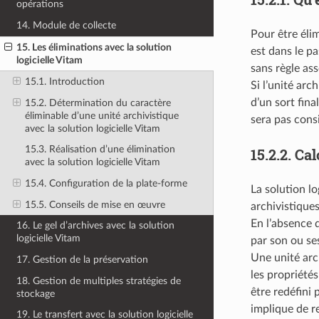
opérations
14. Module de collecte
Pour être élim
15. Les éliminations avec la solution
est dans le pa
logicielle Vitam
sans règle as
15.1. Introduction
Si l’unité arc
d’un sort fina
15.2. Détermination du caractère
éliminable d’une unité archivistique
sera pas cons
avec la solution logicielle Vitam
15.3. Réalisation d’une élimination
15.2.2.
Cal
avec la solution logicielle Vitam
15.4. Configuration de la plate-forme
La solution l
15.5. Conseils de mise en œuvre
archivistiques
En l’absence d
16. Le gel d’archives avec la solution
logicielle Vitam
par son ou se
Une unité arch
17. Gestion de la préservation
les propriétés
18. Gestion de multiples stratégies de
être redéfini 
stockage
implique de re
19. Le transfert avec la solution logicielle