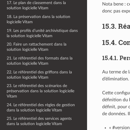
17. Le plan de classement dans la
Nota bene : ce
solution logicielle Vitam
donc pas expo
18. La préservation dans la solution
logicielle Vitam
15.3.
Réa
19. Les profils d’unité archivistique dans
la solution logicielle Vitam
15.4.
Con
20. Faire un rattachement dans la
solution logicielle Vitam
15.4.1.
Per
21. Le référentiel des formats dans la
solution logicielle Vitam
Au terme de la
22. Le référentiel des griffons dans la
solution logicielle Vitam
d’élimination.
23. Le référentiel des scénarios de
préservation dans la solution logicielle
Cette configur
Vitam
définition du 
24. Le référentiel des règles de gestion
définit, pour
dans la solution logicielle Vitam
de données. Il
25. Le référentiel des services agents
dans la solution logicielle Vitam
« #version 