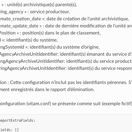
» : unité(s) archivistique(s) parente(s),
ting_agency » : service producteur,
mate_creation_date »: date de création de l’unité archivistique,
mate_update_date » : date de dernière modification de l’unité ar
Position » : position(s) dans le plan de classement,
 »: identifiant(s) du système,
ingSystemId »: identifiant(s) du système d’origine,
AgencyArchiveUnitIdentifier: identifiant(s) émanant du service d’
ingAgencyArchiveUnitIdentifier: identifiant(s) du service product
ringAgencyArchiveUnitIdentifier: identifiant(s) du service respon
ion : Cette configuration n’inclut pas les identifiants pérennes. S
ent enregistrés dans le rapport d’élimination.
configuration (vitam.conf) se présente comme suit (exemple fictif)
ReportExtraFields
:
0
Fields
:
[]