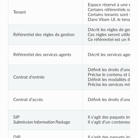
Espace réservé à une entit
Certains référentiels sont
Tenant
Certains tenants sont spéci
Dans Vitam UI, le tenant e
Décrit les règles de gestio
Référentiel des règles de gestion
Ces règles seront utilisée
Ce référentiel est un fichie
Référentiel des services agents
Décrit les services agents 
Définit les droits d’une ap
Précise le contenu et la fo
Contrat d’entrée
Définit les modalités de tra
Précise les services mis en
Contrat d’accès
Définit les droits d’une ap
SIP
Il s’agit des paquets infor
Submission Information Package
Il s’agit d’un conteneur (
DIP
Il s’agit des paquets info