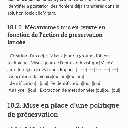
identifier a posteriori des fichiers déjà transférés dans la
solution logicielle Vitam.
18.1.3.
Mécanismes mis en œuvre en
fonction de l’action de préservation
lancée
||Création d’un objet|Mise à jour du groupe d’objets
techniques|Mise à jour de l’unité archivistique|Mise à
jour du registre des fonds|Rapport| |:—-|:—-|:—-|:—-|:—-|
|Génération de binaire|oui|oui||oui|oui|
|Identification|||||oui| |Réidentification||oui|||oui|
|Analyse|||||oui| |Extraction de métadonnées||oui|oui||oui|
18.2.
Mise en place d’une politique
de préservation