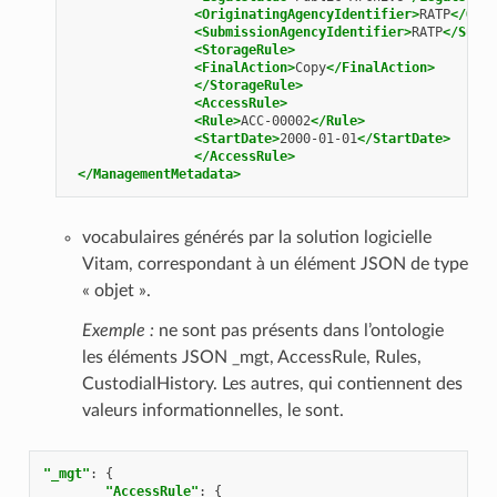
<OriginatingAgencyIdentifier>
RATP
</Orig
<SubmissionAgencyIdentifier>
RATP
</Submi
<StorageRule>
<FinalAction>
Copy
</FinalAction>
</StorageRule>
<AccessRule>
<Rule>
ACC-00002
</Rule>
<StartDate>
2000-01-01
</StartDate>
</AccessRule>
</ManagementMetadata>
vocabulaires générés par la solution logicielle
Vitam, correspondant à un élément JSON de type
« objet ».
Exemple :
ne sont pas présents dans l’ontologie
les éléments JSON _mgt, AccessRule, Rules,
CustodialHistory. Les autres, qui contiennent des
valeurs informationnelles, le sont.
"_mgt"
:
{
"AccessRule"
:
{