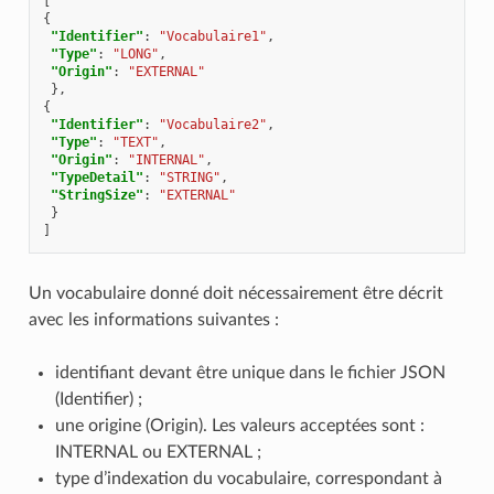
[
{
"Identifier"
:
"Vocabulaire1"
,
"Type"
:
"LONG"
,
"Origin"
:
"EXTERNAL"
},
{
"Identifier"
:
"Vocabulaire2"
,
"Type"
:
"TEXT"
,
"Origin"
:
"INTERNAL"
,
"TypeDetail"
:
"STRING"
,
"StringSize"
:
"EXTERNAL"
}
]
Un vocabulaire donné doit nécessairement être décrit
avec les informations suivantes :
identifiant devant être unique dans le fichier JSON
(Identifier) ;
une origine (Origin). Les valeurs acceptées sont :
INTERNAL ou EXTERNAL ;
type d’indexation du vocabulaire, correspondant à