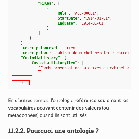
"Rules"
:
[
{
"Rule"
:
"ACC-00001"
,
"StartDate"
:
"1914-01-01"
,
"EndDate"
:
"1914-01-01"
}
]
}
},
"DescriptionLevel"
:
"Item"
,
"Description"
:
"Cabinet de Michel Mercier : correspond
"CustodialHistory"
:
{
"CustodialHistoryItem"
:
[
"Fonds provenant des archives du cabinet du mi
"
        ]
    }	
En d’autres termes, l’ontologie
référence seulement les
vocabulaires pouvant contenir des valeurs
(ou
métadonnées) quand ils sont utilisés.
11.2.2.
Pourquoi une ontologie ?