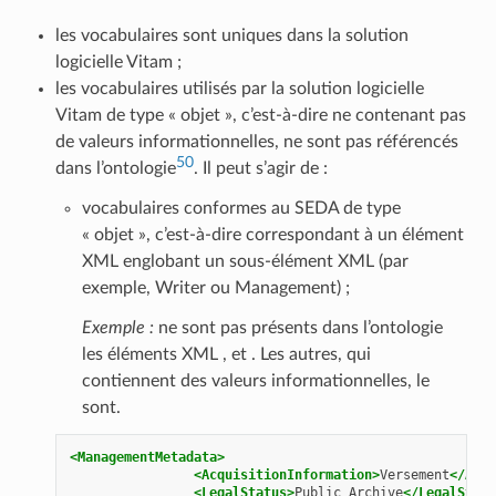
les vocabulaires sont uniques dans la solution
logicielle Vitam ;
les vocabulaires utilisés par la solution logicielle
Vitam de type « objet », c’est-à-dire ne contenant pas
de valeurs informationnelles, ne sont pas référencés
50
dans l’ontologie
. Il peut s’agir de :
vocabulaires conformes au SEDA de type
« objet », c’est-à-dire correspondant à un élément
XML englobant un sous-élément XML (par
exemple, Writer ou Management) ;
Exemple :
ne sont pas présents dans l’ontologie
les éléments XML
,
et
. Les autres, qui
contiennent des valeurs informationnelles, le
sont.
<ManagementMetadata>
<AcquisitionInformation>
Versement
</Acqu
<LegalStatus>
Public
Archive
</LegalStatu