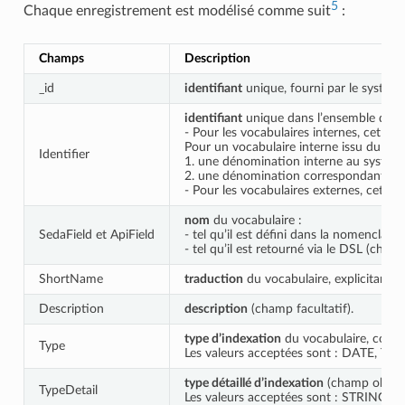
5
Chaque enregistrement est modélisé comme suit
:
Champs
Description
_id
identifiant
unique, fourni par le système
identifiant
unique dans l’ensemble du sy
- Pour les vocabulaires internes, cet id
Pour un vocabulaire interne issu du SED
Identifier
1. une dénomination interne au système 
2. une dénomination correspondant à la
- Pour les vocabulaires externes, cet i
nom
du vocabulaire :
SedaField et ApiField
- tel qu’il est défini dans la nomenclat
- tel qu’il est retourné via le DSL (cham
ShortName
traduction
du vocabulaire, explicitant d
Description
description
(champ facultatif).
type d’indexation
du vocabulaire, corre
Type
Les valeurs acceptées sont : DATE
type détaillé d’indexation
(champ obligat
TypeDetail
Les valeurs acceptées sont : STRIN