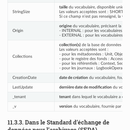
taille
du vocabulaire, disponible uniquem
StringSize
Les valeurs acceptées sont : SHORT,
Si ce champ n’est pas renseigné, la val
origine
du vocabulaire, précisant la pro
Origin
- INTERNAL : pour les vocabulaires conf
- EXTERNAL : pour les vocabulaires non 
collection(s)
de la base de données Mongo
Les valeurs acceptées sont :
- pour les métadonnées : Unit, ObjectGr
Collections
- pour le registre des fonds : Accessio
- pour les référentiels : Context, Secur
- pour les journaux : LogbookOperatio
CreationDate
date de création
du vocabulaire, fournie
LastUpdate
dernière date de modification
du vocabul
_tenant
tenant
dans lequel le vocabulaire a été c
_v
version
du vocabulaire, fournie par le s
11.3.3.
Dans le Standard d’échange de
données pour l’archivage (SEDA)