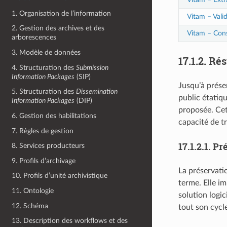
1. Organisation de l’information
Vitam – Vali
2. Gestion des archives et des
Vitam – Cons
arborescences
3. Modèle de données
17.1.2.
Ré
4. Structuration des
Submission
Information Packages
(SIP)
Jusqu’à présen
5. Structuration des
Dissemination
public étatiqu
Information Packages
(DIP)
proposée. Cet
6. Gestion des habilitations
capacité de t
7. Règles de gestion
17.1.2.1.
Pré
8. Services producteurs
9. Profils d’archivage
La préservati
10. Profils d’unité archivistique
terme. Elle im
11. Ontologie
solution logi
12. Schéma
tout son cycle
13. Description des workflows et des