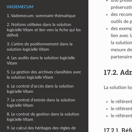
une présen
VADEMECUM
préservat
des recomm
1. Vademecum: sommaire thématique
outils de 
2. Notions utilisées dans la solution
des exempl
logicielle Vitam et lien vers la fiche qui les
définit
lien avec 
la solutio
3. L’arbre de positionnement dans la
solution logicielle Vitam
mesure de 
partenair
4. Les audits dans la solution logicielle
Vitam
17.2.
Adm
5. La gestion des archives classifiées avec
la solution logicielle Vitam
6. Le contrat d’accès dans la solution
La solution lo
logicielle Vitam
7. Le contrat d’entrée dans la solution
le référen
logicielle Vitam
le référent
8. Le contrat de gestion dans la solution
le référen
logicielle Vitam
9. Le calcul des héritages des règles de
17.2.1.
Réf