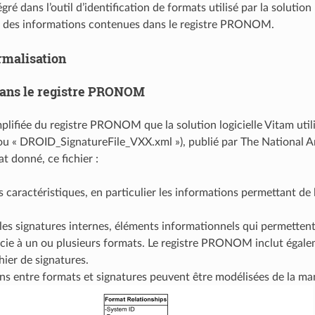
égré dans l’outil d’identification de formats utilisé par la solution
e des informations contenues dans le registre PRONOM.
rmalisation
ans le registre PRONOM
plifiée du registre PRONOM que la solution logicielle Vitam utili
(ou « DROID_SignatureFile_VXX.xml »), publié par The National A
t donné, ce fichier :
s caractéristiques, en particulier les informations permettant de l’
les signatures internes, éléments informationnels qui permettent 
ocie à un ou plusieurs formats. Le registre PRONOM inclut égale
chier de signatures.
ons entre formats et signatures peuvent être modélisées de la ma