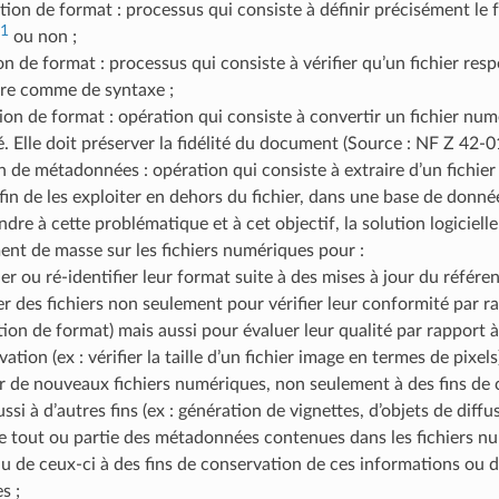
cation de format : processus qui consiste à définir précisément le 
1
ou non ;
ion de format : processus qui consiste à vérifier qu’un fichier res
ure comme de syntaxe ;
ion de format : opération qui consiste à convertir un fichier num
. Elle doit préserver la fidélité du document (Source : NF Z 42-01
on de métadonnées : opération qui consiste à extraire d’un fichie
fin de les exploiter en dehors du fichier, dans une base de donnée
dre à cette problématique et à cet objectif, la solution logicielle
ent de masse sur les fichiers numériques pour :
ier ou ré-identifier leur format suite à des mises à jour du référen
er des fichiers non seulement pour vérifier leur conformité par r
tion de format) mais aussi pour évaluer leur qualité par rapport 
ation (ex : vérifier la taille d’un fichier image en termes de pixels)
r de nouveaux fichiers numériques, non seulement à des fins de
ssi à d’autres fins (ex : génération de vignettes, d’objets de diffus
re tout ou partie des métadonnées contenues dans les fichiers n
u de ceux-ci à des fins de conservation de ces informations ou d’
s ;