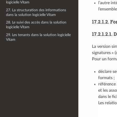
logicielle Vitam
l’autre int
l’ensembl
27. La structuration des informations
dans la solution logicielle Vitam
17.2.1.2.
Fo
28. Le suivi des accès dans la solution
logicielle Vitam
17.2.1.2.1.
D
29. Les tenants dans la solution logicielle
Vitam
La version sim
signatures » 
Pour un forma
déclare se
formats ;
référence 
et les ass
dans le fi
Les relati