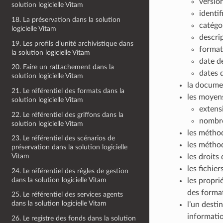
versio
solution logicielle Vitam
identi
18. La préservation dans la solution
catégor
logicielle Vitam
descrip
19. Les profils d’unité archivistique dans
formats
la solution logicielle Vitam
date de
20. Faire un rattachement dans la
dates d
solution logicielle Vitam
la documen
21. Le référentiel des formats dans la
les moyens
solution logicielle Vitam
extens
22. Le référentiel des griffons dans la
nombre
solution logicielle Vitam
les méthod
23. Le référentiel des scénarios de
les méthod
préservation dans la solution logicielle
Vitam
les droits 
les fichier
24. Le référentiel des règles de gestion
dans la solution logicielle Vitam
les propri
des format
25. Le référentiel des services agents
dans la solution logicielle Vitam
l’un desti
informati
26. Le registre des fonds dans la solution