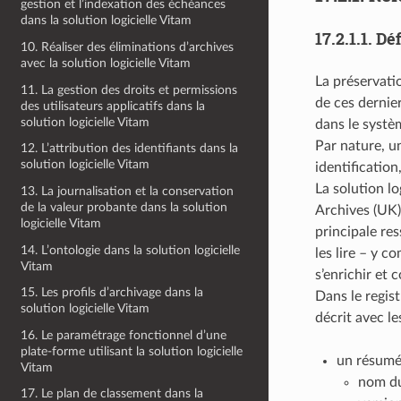
gestion et l’indexation des échéances
dans la solution logicielle Vitam
17.2.1.1.
Déf
10. Réaliser des éliminations d’archives
avec la solution logicielle Vitam
La préservati
11. La gestion des droits et permissions
de ces dernie
des utilisateurs applicatifs dans la
solution logicielle Vitam
dans le systè
Par nature, u
12. L’attribution des identifiants dans la
solution logicielle Vitam
identification
La solution l
13. La journalisation et la conservation
de la valeur probante dans la solution
Archives (UK) 
logicielle Vitam
principale res
14. L’ontologie dans la solution logicielle
les lire – y c
Vitam
s’enrichir et
15. Les profils d’archivage dans la
Dans le regis
solution logicielle Vitam
décrit avec le
16. Le paramétrage fonctionnel d’une
plate-forme utilisant la solution logicielle
un résumé 
Vitam
nom du
17. Le plan de classement dans la