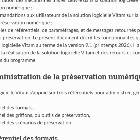
tation des mécanismes mis en œuvre dans la solution logicielle V
ion numérique ;
andations aux utilisateurs de la solution logicielle Vitam sur la 
préservation numérique ;
es de référentiels, de paramétrages, et de messages retournés par
la préservation. Le présent document décrit les fonctionnalités q
n logicielle Vitam au terme de la version 9.1 (printemps 2026). Il 
la réalisation de la solution logicielle Vitam et des retours et c
es du programme.
inistration de la préservation numériq
gicielle Vitam s’appuie sur trois référentiels pour administrer, g
tiel des formats,
iel des griffons, ou outils de préservation,
tiel des scénarios de préservation.
érentiel des formats