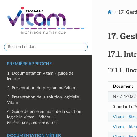
17.
Gesti
17.
Gest
17.1.
Int
PREMIÈRE APPROCHE
17.1.1.
Doc
1. Documentation Vitam - guide de
lecture
Document
2. Présentation du programme Vitam
NF Z 44022 
3. Présentation de la solution logicielle
Vitam
Standard d’é
4. Guide de prise en main de la solution
Vitam – Stru
logicielle Vitam – Vitam UI
Réaliser une première entrée
Vitam – Iden
DOCUMENTATION MÉTIER
Vitam – Ext