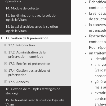
opérations
l’identifi
conteneur
14. Module de collecte
la validat
15. Les éliminations avec la solution
de struct
logicielle Vitam
la convers
16. Le gel d’archives avec la solution
est encodé
logicielle Vitam
l’extracti
17. Gestion de la préservation
contient a
17.1. Introduction
Pour répon
17.2. Administration de la
un traitem
préservation numérique
identif
17.3. Entrées et préservation
analys
(valida
17.4. Gestion des archives et
préservation
conserv
génére
17.5. Annexes
mais au
18. Gestion de multiples stratégies de
extrai
stockage
conten
19. Le transfert avec la solution logicielle
archive
Vitam