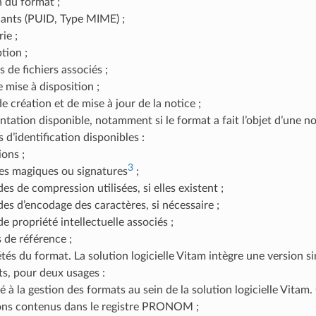
n du format ;
fiants (PUID, Type MIME) ;
ie ;
tion ;
 de fichiers associés ;
 mise à disposition ;
e création et de mise à jour de la notice ;
tation disponible, notamment si le format a fait l’objet d’une no
 d’identification disponibles :
ions ;
3
s magiques ou signatures
;
es de compression utilisées, si elles existent ;
es d’encodage des caractères, si nécessaire ;
de propriété intellectuelle associés ;
s de référence ;
étés du format. La solution logicielle Vitam intègre une version
s, pour deux usages :
né à la gestion des formats au sein de la solution logicielle Vitam.
ons contenus dans le registre PRONOM ;