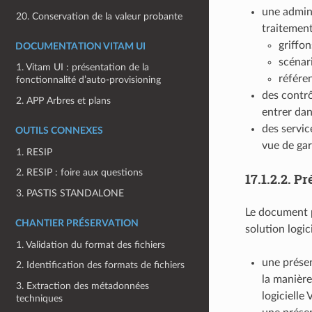
une admini
20. Conservation de la valeur probante
traitement
griffon
DOCUMENTATION VITAM UI
scénar
1. Vitam UI : présentation de la
référen
fonctionnalité d’auto-provisioning
des contrô
2. APP Arbres et plans
entrer dan
des servic
OUTILS CONNEXES
vue de gar
1. RESIP
2. RESIP : foire aux questions
17.1.2.2.
Pr
3. PASTIS STANDALONE
Le document p
CHANTIER PRÉSERVATION
solution logic
1. Validation du format des fichiers
une présen
2. Identification des formats de fichiers
la manière
3. Extraction des métadonnées
logicielle 
techniques