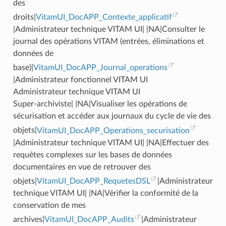
des
droits|
VitamUI_DocAPP_Contexte_applicatif
|Administrateur technique VITAM UI| |NA|Consulter le
journal des opérations VITAM (entrées, éliminations et
données de
base)|
VitamUI_DocAPP_Journal_operations
|Administrateur fonctionnel VITAM UI
Administrateur technique VITAM UI
Super-archiviste| |NA|Visualiser les opérations de
sécurisation et accéder aux journaux du cycle de vie des
objets|
VitamUI_DocAPP_Operations_securisation
|Administrateur technique VITAM UI| |NA|Effectuer des
requêtes complexes sur les bases de données
documentaires en vue de retrouver des
objets|
VitamUI_DocAPP_RequetesDSL
|Administrateur
technique VITAM UI| |NA|Vérifier la conformité de la
conservation de mes
archives|
VitamUI_DocAPP_Audits
|Administrateur