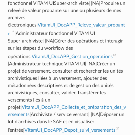
fonctionnel VITAM UI
Super-archiviste| |NA|Produire un
relevé de valeur probante sur une ou plusieurs de mes
archives
électroniques|
VitamUI_DocAPP_Releve_valeur_probant
e
|Administrateur fonctionnel VITAM UI
Super-archiviste| |NA|Gérer des opérations et interagir
sur les étapes du workflow des
opérations|
VitamUI_DocAPP_Gestion_operations
|Administrateur technique VITAM UI| |NA|Créer un
projet de versement, consulter et rechercher les unités
archivistiques liées à un versement, ajouter des
métadonnées descriptives et de gestion des unités
archivistiques, consulter, valider, transférer les
versements liés à un
projet|
VitamUI_DocAPP_Collecte_et_préparation_des_v
ersements
|Archiviste / service versant| |NA|Déposer un
lot d’archives dans le SAE et en visualiser
l’entrée|
VitamUI_DocAPP_Depot_suivi_versements