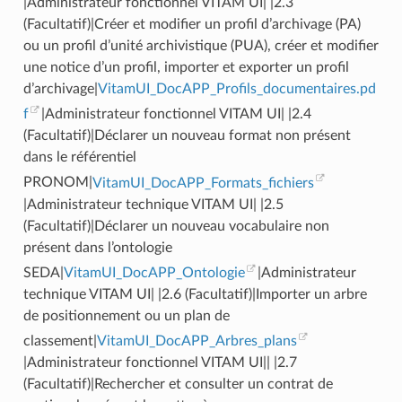
|Administrateur fonctionnel VITAM UI| |2.3
(Facultatif)|Créer et modifier un profil d’archivage (PA)
ou un profil d’unité archivistique (PUA), créer et modifier
une notice d’un profil, importer et exporter un profil
d’archivage|
VitamUI_DocAPP_Profils_documentaires.pd
f
|Administrateur fonctionnel VITAM UI| |2.4
(Facultatif)|Déclarer un nouveau format non présent
dans le référentiel
PRONOM|
VitamUI_DocAPP_Formats_fichiers
|Administrateur technique VITAM UI| |2.5
(Facultatif)|Déclarer un nouveau vocabulaire non
présent dans l’ontologie
SEDA|
VitamUI_DocAPP_Ontologie
|Administrateur
technique VITAM UI| |2.6 (Facultatif)|Importer un arbre
de positionnement ou un plan de
classement|
VitamUI_DocAPP_Arbres_plans
|Administrateur fonctionnel VITAM UI|| |2.7
(Facultatif)|Rechercher et consulter un contrat de