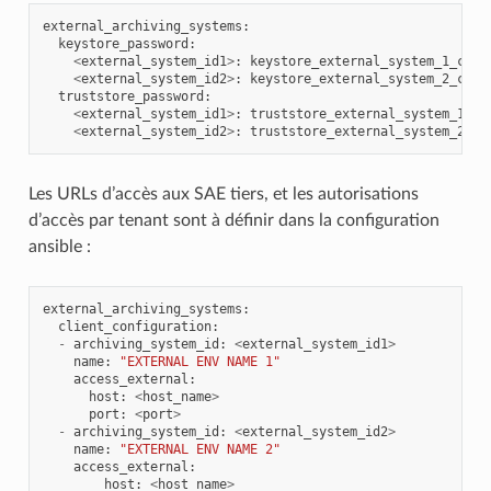
external_archiving_systems
:
keystore_password
:
<
external_system_id1
>
:
keystore_external_system_1_chan
<
external_system_id2
>
:
keystore_external_system_2_chan
truststore_password
:
<
external_system_id1
>
:
truststore_external_system_1_ch
<
external_system_id2
>
:
truststore_external_system_2_ch
Les URLs d’accès aux SAE tiers, et les autorisations
d’accès par tenant sont à définir dans la configuration
ansible :
external_archiving_systems
:
client_configuration
:
-
archiving_system_id
:
<
external_system_id1
>
name
:
"EXTERNAL ENV NAME 1"
access_external
:
host
:
<
host_name
>
port
:
<
port
>
-
archiving_system_id
:
<
external_system_id2
>
name
:
"EXTERNAL ENV NAME 2"
access_external
:
host
:
<
host_name
>