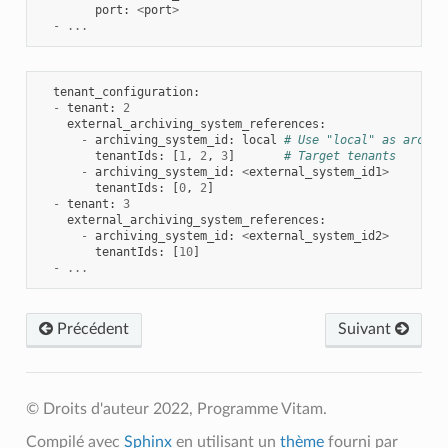
port
:
<
port
>
-
...
tenant_configuration
:
-
tenant
:
2
external_archiving_system_references
:
-
archiving_system_id
:
local
# Use "local" as archiv
tenantIds
:
[
1
,
2
,
3
]
# Target tenants
-
archiving_system_id
:
<
external_system_id1
>
tenantIds
:
[
0
,
2
]
-
tenant
:
3
external_archiving_system_references
:
-
archiving_system_id
:
<
external_system_id2
>
tenantIds
:
[
10
]
-
...
Précédent
Suivant
© Droits d'auteur 2022, Programme Vitam.
Compilé avec
Sphinx
en utilisant un
thème
fourni par