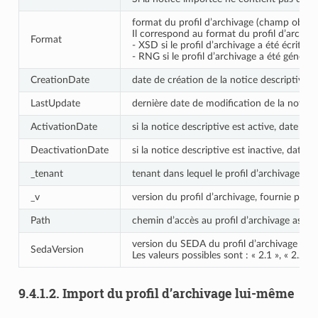
format du profil d’archivage (champ obligat
Il correspond au format du profil d’archivag
Format
- XSD si le profil d’archivage a été écrit e
- RNG si le profil d’archivage a été géné
CreationDate
date de création de la notice descriptive, f
LastUpdate
dernière date de modification de la notice d
ActivationDate
si la notice descriptive est active, date d’a
DeactivationDate
si la notice descriptive est inactive, date 
_tenant
tenant dans lequel le profil d’archivage s’ap
_v
version du profil d’archivage, fournie par la
Path
chemin d’accès au profil d’archivage associé
version du SEDA du profil d’archivage associ
SedaVersion
Les valeurs possibles sont : « 2.1 », « 2.2 » 
9.4.1.2.
Import du profil d’archivage lui-même