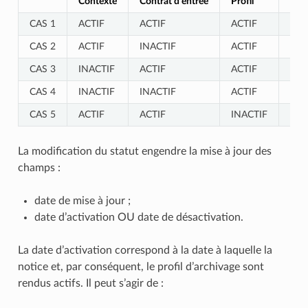
Contexte
Contrat d’entrée
Profil
Résu
CAS 1
ACTIF
ACTIF
ACTIF
Tran
CAS 2
ACTIF
INACTIF
ACTIF
Tran
CAS 3
INACTIF
ACTIF
ACTIF
Tran
CAS 4
INACTIF
INACTIF
ACTIF
Tran
CAS 5
ACTIF
ACTIF
INACTIF
Tran
La modification du statut engendre la mise à jour des
champs :
date de mise à jour ;
date d’activation OU date de désactivation.
La date d’activation correspond à la date à laquelle la
notice et, par conséquent, le profil d’archivage sont
rendus actifs. Il peut s’agir de :