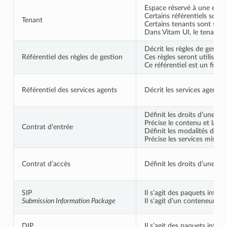
Espace réservé à une entit
Certains référentiels sont
Tenant
Certains tenants sont spéci
Dans Vitam UI, le tenant e
Décrit les règles de gestio
Référentiel des règles de gestion
Ces règles seront utilisée
Ce référentiel est un fichie
Référentiel des services agents
Décrit les services agents 
Définit les droits d’une ap
Précise le contenu et la fo
Contrat d’entrée
Définit les modalités de tra
Précise les services mis en
Contrat d’accès
Définit les droits d’une ap
SIP
Il s’agit des paquets infor
Submission Information Package
Il s’agit d’un conteneur (
DIP
Il s’agit des paquets info