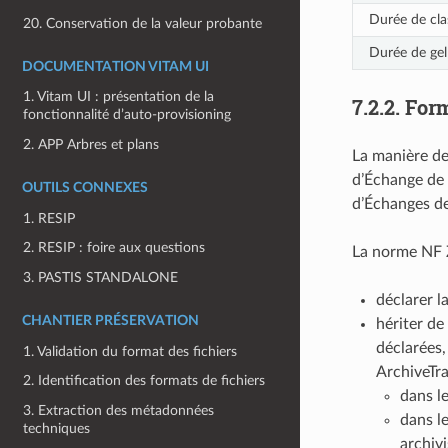
Durée de clas
20. Conservation de la valeur probante
Durée de gel
DOCUMENTATION VITAM UI
1. Vitam UI : présentation de la
7.2.2.
Form
fonctionnalité d’auto-provisioning
2. APP Arbres et plans
La manière de
d’Échange de 
OUTILS CONNEXES
d’Échanges de
1. RESIP
2. RESIP : foire aux questions
La norme NF Z
3. PASTIS STANDALONE
déclarer la
CHANTIER PRÉSERVATION
hériter de
déclarées,
1. Validation du format des fichiers
ArchiveTra
2. Identification des formats de fichiers
dans l
3. Extraction des métadonnées
dans l
techniques
archiv