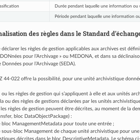
sification
Durée pendant laquelle une information ou u
Période pendant laquelle une information ou u
alisation des règles dans le Standard d’échang
 déclarer les règles de gestion applicables aux archives est défi
DONnées pour l’Archivage » ou MEDONA, et dans sa déclinaison p
 Données pour l’Archivage (SEDA).
 44‑022 offre la possibilité, pour une unité archivistique donnée
 ou les règles de gestion qui s’appliquent à elle et aux unités archi
 la ou des règles de gestions déclarées par les unités archivistique
 les règles de gestion peuvent être décrites, au moment de la de
nsfer, bloc DataObjectPackage) :
e bloc ManagementMetadata pour toute une entrée ;
e sous-bloc Management de chaque unité archivistique pour une 
istiques décrites dans le bloc DescriptiveMetadata. Le schéma ci-