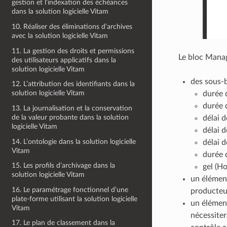
gestion et l’indexation des échéances
dans la solution logicielle Vitam
10. Réaliser des éliminations d’archives
avec la solution logicielle Vitam
11. La gestion des droits et permissions
Le bloc Manag
des utilisateurs applicatifs dans la
solution logicielle Vitam
des sous-b
12. L’attribution des identifiants dans la
solution logicielle Vitam
durée d
durée d
13. La journalisation et la conservation
de la valeur probante dans la solution
délai 
logicielle Vitam
délai d
14. L’ontologie dans la solution logicielle
délai d
Vitam
durée d
15. Les profils d’archivage dans la
gel (H
solution logicielle Vitam
un élément
16. Le paramétrage fonctionnel d’une
producteur
plate-forme utilisant la solution logicielle
un élément
Vitam
nécessiter
17. Le plan de classement dans la