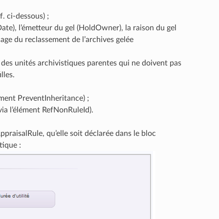
f. ci-dessous) ;
Date), l’émetteur du gel (HoldOwner), la raison du gel
cage du reclassement de l’archives gelée
 des unités archivistiques parentes qui ne doivent pas
lles.
ément PreventInheritance) ;
via l’élément RefNonRuleId).
praisalRule, qu’elle soit déclarée dans le bloc
ique :