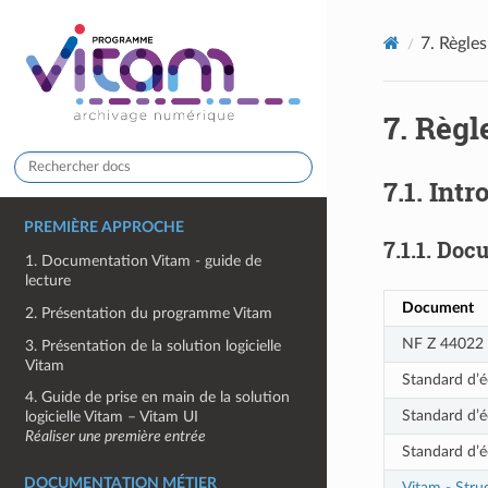
7.
Règles
7.
Règl
7.1.
Intr
PREMIÈRE APPROCHE
7.1.1.
Docu
1. Documentation Vitam - guide de
lecture
Document
2. Présentation du programme Vitam
NF Z 44022 
3. Présentation de la solution logicielle
Vitam
Standard d’é
4. Guide de prise en main de la solution
Standard d’é
logicielle Vitam – Vitam UI
Réaliser une première entrée
Standard d’é
DOCUMENTATION MÉTIER
Vitam - Stru