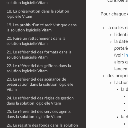
contrôle 
solution logicielle Vitam
18. La préservation dans la solution
Pour chaque ca
logicielle Vitam
19. Les profils d’unité archivistique dans
la ou les r
la solution logicielle Vitam
l’ident
20. Faire un rattachement dans la
la date
solution logicielle Vitam
posteri
21. Le référentiel des formats dans la
(voir
i
solution logicielle Vitam
alors 
22. Le référentiel des griffons dans la
lancem
solution logicielle Vitam
des propri
23. Le référentiel des scénarios de
l’acti
préservation dans la solution logicielle
la 
Vitam
24. Le référentiel des règles de gestion
dans la solution logicielle Vitam
25. Le référentiel des services agents
la 
dans la solution logicielle Vitam
26. Le registre des fonds dans la solution