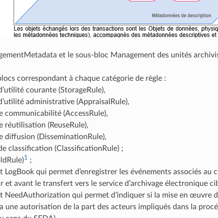
ementMetadata et le sous-bloc Management des unités archivist
locs correspondant à chaque catégorie de règle :
’utilité courante (StorageRule),
’utilité administrative (AppraisalRule),
de communicabilité (AccessRule),
e réutilisation (ReuseRule),
e diffusion (DisseminationRule),
e classification (ClassificationRule) ;
1
oldRule)
;
 LogBook qui permet d’enregistrer les événements associés au cyc
 et avant le transfert vers le service d’archivage électronique cib
 NeedAuthorization qui permet d’indiquer si la mise en œuvre de
a une autorisation de la part des acteurs impliqués dans la procé