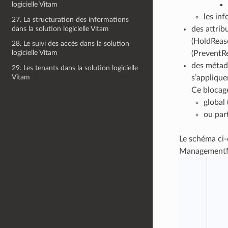
logicielle Vitam
les inf
27. La structuration des informations
dans la solution logicielle Vitam
des attrib
(HoldReaso
28. Le suivi des accès dans la solution
logicielle Vitam
(PreventR
des métado
29. Les tenants dans la solution logicielle
Vitam
s’appliquer
Ce blocage
global 
ou part
Le schéma ci-
ManagementMe