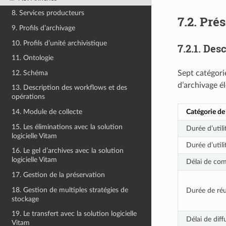
8. Services producteurs
7.2.
Prés
9. Profils d’archivage
10. Profils d’unité archivistique
7.2.1.
Desc
11. Ontologie
12. Schéma
Sept catégori
d’archivage é
13. Description des workflows et des
opérations
Catégorie de 
14. Module de collecte
15. Les éliminations avec la solution
Durée d’util
logicielle Vitam
Durée d’util
16. Le gel d’archives avec la solution
logicielle Vitam
Délai de com
17. Gestion de la préservation
18. Gestion de multiples stratégies de
Durée de réut
stockage
19. Le transfert avec la solution logicielle
Délai de diff
Vitam