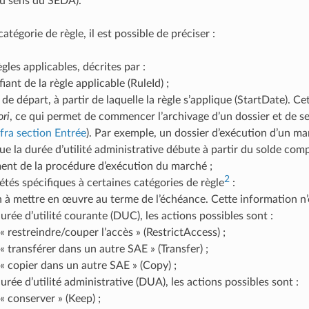
au sens du SEDA).
tégorie de règle, il est possible de préciser :
ègles applicables, décrites par :
ifiant de la règle applicable (RuleId) ;
 de départ, à partir de laquelle la règle s’applique (StartDate). C
ori
, ce qui permet de commencer l’archivage d’un dossier et de s
nfra section Entrée
). Par exemple, un dossier d’exécution d’un mar
que la durée d’utilité administrative débute à partir du solde com
ent de la procédure d’exécution du marché ;
2
étés spécifiques à certaines catégories de règle
:
on à mettre en œuvre au terme de l’échéance. Cette information n’
durée d’utilité courante (DUC), les actions possibles sont :
« restreindre/couper l’accès » (RestrictAccess) ;
« transférer dans un autre SAE » (Transfer) ;
« copier dans un autre SAE » (Copy) ;
durée d’utilité administrative (DUA), les actions possibles sont :
« conserver » (Keep) ;