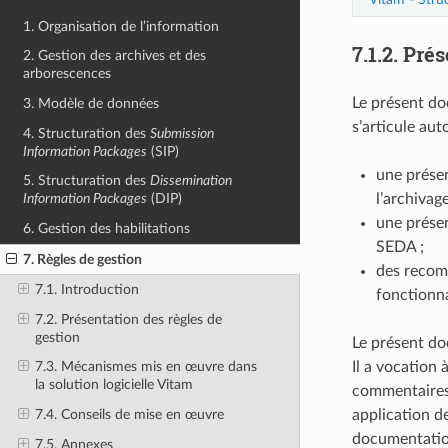
1. Organisation de l’information
7.1.2.
Prés
2. Gestion des archives et des
arborescences
Le présent doc
3. Modèle de données
s’articule aut
4. Structuration des
Submission
Information Packages
(SIP)
une présen
5. Structuration des
Dissemination
l’archivag
Information Packages
(DIP)
une présen
6. Gestion des habilitations
SEDA ;
7. Règles de gestion
des recomm
7.1. Introduction
fonctionna
7.2. Présentation des règles de
gestion
Le présent doc
Il a vocation 
7.3. Mécanismes mis en œuvre dans
la solution logicielle Vitam
commentaires 
application de
7.4. Conseils de mise en œuvre
documentatio
7.5. Annexes