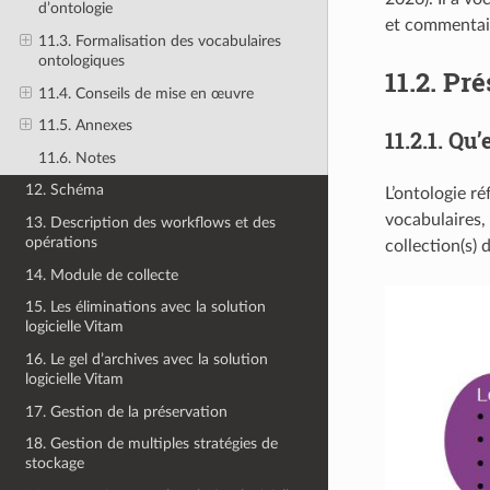
d’ontologie
et commentair
11.3. Formalisation des vocabulaires
ontologiques
11.2.
Pré
11.4. Conseils de mise en œuvre
11.5. Annexes
11.2.1.
Qu’e
11.6. Notes
12. Schéma
L’ontologie ré
vocabulaires, 
13. Description des workflows et des
opérations
collection(s) d
14. Module de collecte
15. Les éliminations avec la solution
logicielle Vitam
16. Le gel d’archives avec la solution
logicielle Vitam
17. Gestion de la préservation
18. Gestion de multiples stratégies de
stockage