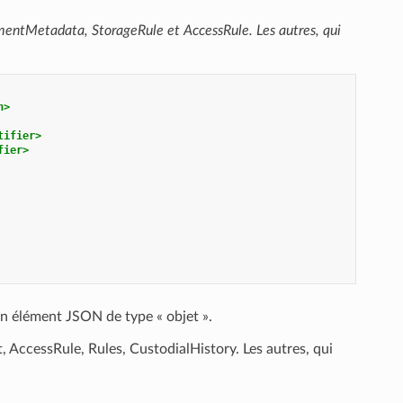
entMetadata, StorageRule et AccessRule. Les autres, qui
n>
tifier>
fier>
un élément JSON de type « objet ».
 AccessRule, Rules, CustodialHistory. Les autres, qui