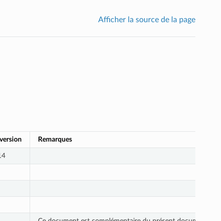
Afficher la source de la page
 version
Remarques
14
Ce document est complémentaire du présent document qui f