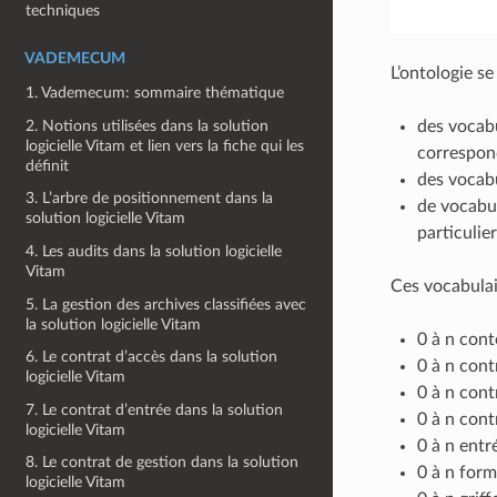
techniques
VADEMECUM
L’ontologie s
1. Vademecum: sommaire thématique
2. Notions utilisées dans la solution
des vocabu
logicielle Vitam et lien vers la fiche qui les
correspond
définit
des vocabu
3. L’arbre de positionnement dans la
de vocabul
solution logicielle Vitam
particulie
4. Les audits dans la solution logicielle
Vitam
Ces vocabulair
5. La gestion des archives classifiées avec
la solution logicielle Vitam
0 à n conte
6. Le contrat d’accès dans la solution
0 à n contr
logicielle Vitam
0 à n contr
7. Le contrat d’entrée dans la solution
0 à n cont
logicielle Vitam
0 à n entr
8. Le contrat de gestion dans la solution
0 à n forma
logicielle Vitam