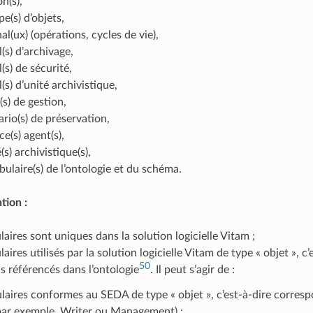
on(s),
e(s) d’objets,
al(ux) (opérations, cycles de vie),
l(s) d’archivage,
l(s) de sécurité,
l(s) d’unité archivistique,
(s) de gestion,
ario(s) de préservation,
ce(s) agent(s),
(s) archivistique(s),
bulaire(s) de l’ontologie et du schéma.
tion :
laires sont uniques dans la solution logicielle Vitam ;
laires utilisés par la solution logicielle Vitam de type « objet », 
50
s référencés dans l’ontologie
. Il peut s’agir de :
laires conformes au SEDA de type « objet », c’est-à-dire corre
ar exemple, Writer ou Management) ;