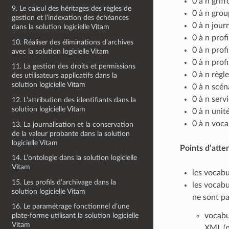
0 à n griff
9. Le calcul des héritages des règles de
0 à n group
gestion et l’indexation des échéances
0 à n journ
dans la solution logicielle Vitam
0 à n profi
10. Réaliser des éliminations d’archives
0 à n profi
avec la solution logicielle Vitam
0 à n profi
11. La gestion des droits et permissions
0 à n règle
des utilisateurs applicatifs dans la
solution logicielle Vitam
0 à n scén
0 à n servi
12. L’attribution des identifiants dans la
solution logicielle Vitam
0 à n unité
0 à n voca
13. La journalisation et la conservation
de la valeur probante dans la solution
logicielle Vitam
Points d’atten
14. L’ontologie dans la solution logicielle
Vitam
les vocabu
15. Les profils d’archivage dans la
les vocabu
solution logicielle Vitam
ne sont pa
16. Le paramétrage fonctionnel d’une
vocabu
plate-forme utilisant la solution logicielle
Vitam
XML (p