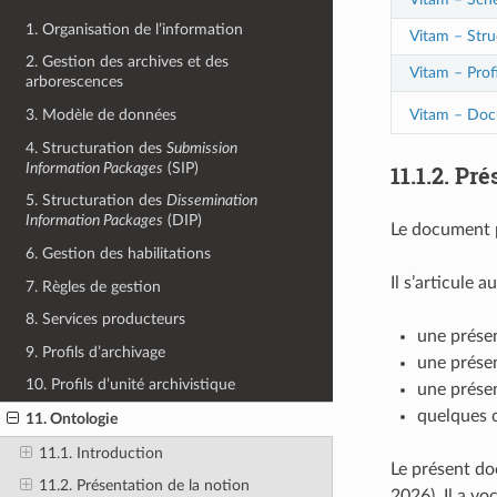
1. Organisation de l’information
Vitam – Stru
2. Gestion des archives et des
Vitam – Profi
arborescences
Vitam – Doc
3. Modèle de données
4. Structuration des
Submission
Information Packages
(SIP)
11.1.2.
Pré
5. Structuration des
Dissemination
Information Packages
(DIP)
Le document pr
6. Gestion des habilitations
Il s’articule 
7. Règles de gestion
8. Services producteurs
une présen
9. Profils d’archivage
une présen
10. Profils d’unité archivistique
une présen
quelques 
11. Ontologie
11.1. Introduction
Le présent doc
11.2. Présentation de la notion
2026). Il a vo