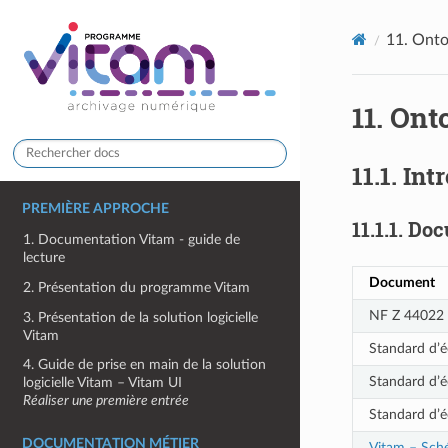
11.
Onto
11.
Onto
11.1.
Int
PREMIÈRE APPROCHE
11.1.1.
Doc
1. Documentation Vitam - guide de
lecture
Document
2. Présentation du programme Vitam
NF Z 44022 
3. Présentation de la solution logicielle
Vitam
Standard d’é
4. Guide de prise en main de la solution
Standard d’é
logicielle Vitam – Vitam UI
Réaliser une première entrée
Standard d’é
DOCUMENTATION MÉTIER
Vitam – Sc