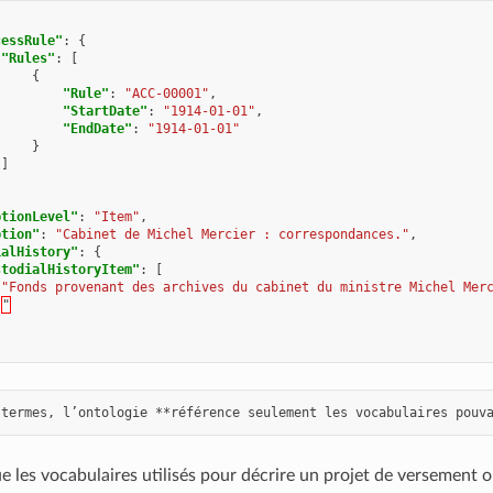
cessRule"
:
{
"Rules"
:
[
{
"Rule"
:
"ACC-00001"
,
"StartDate"
:
"1914-01-01"
,
"EndDate"
:
"1914-01-01"
}
]
ptionLevel"
:
"Item"
,
ption"
:
"Cabinet de Michel Mercier : correspondances."
,
ialHistory"
:
{
stodialHistoryItem"
:
[
"Fonds provenant des archives du cabinet du ministre Michel Mer
"
e les vocabulaires utilisés pour décrire un projet de versement 