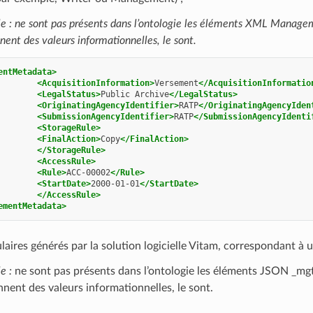
 : ne sont pas présents dans l’ontologie les éléments XML Managem
nent des valeurs informationnelles, le sont.
entMetadata>
<AcquisitionInformation>
Versement
</AcquisitionInformatio
<LegalStatus>
Public
Archive
</LegalStatus>
<OriginatingAgencyIdentifier>
RATP
</OriginatingAgencyIden
<SubmissionAgencyIdentifier>
RATP
</SubmissionAgencyIdenti
<StorageRule>
<FinalAction>
Copy
</FinalAction>
</StorageRule>
<AccessRule>
<Rule>
ACC-00002
</Rule>
<StartDate>
2000-01-01
</StartDate>
</AccessRule>
ementMetadata>
laires générés par la solution logicielle Vitam, correspondant à 
e :
ne sont pas présents dans l’ontologie les éléments JSON _mgt,
nnent des valeurs informationnelles, le sont.