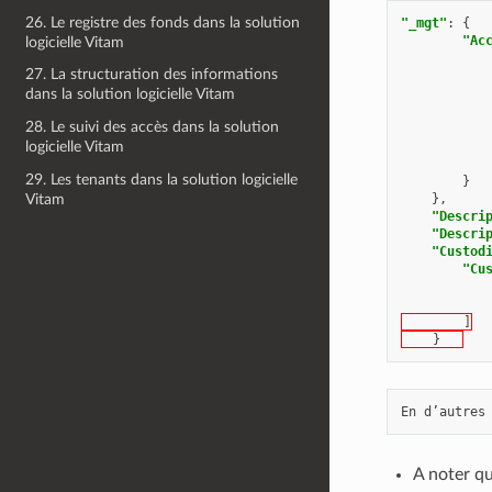
26. Le registre des fonds dans la solution
"_mgt"
:
{
"Ac
logicielle Vitam
27. La structuration des informations
dans la solution logicielle Vitam
28. Le suivi des accès dans la solution
logicielle Vitam
29. Les tenants dans la solution logicielle
}
Vitam
},
"Descri
"Descri
"Custod
"Cu
        ]
    }	
A noter qu