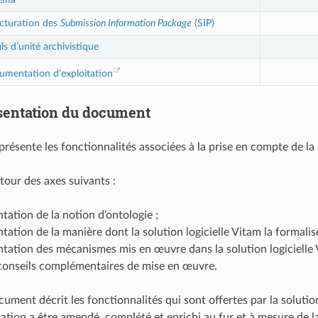
cturation des
Submission Information Package
(SIP)
ls d’unité archivistique
umentation d’exploitation
sentation du document
ésente les fonctionnalités associées à la prise en compte de la n
autour des axes suivants :
tation de la notion d’ontologie ;
tation de la manière dont la solution logicielle Vitam la formalise
tation des mécanismes mis en œuvre dans la solution logicielle
conseils complémentaires de mise en œuvre.
ument décrit les fonctionnalités qui sont offertes par la solutio
cation a être amendé, complété et enrichi au fur et à mesure de la 