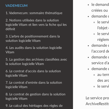
le demande
VADEMECUM
créées ou 
1. Vademecum: sommaire thématique
demande d
2. Notions utilisées dans la solution
le serv
logicielle Vitam et lien vers la fiche qui les
l’objet
définit
le ser
3. L’arbre de positionnement dans la
réglem
solution logicielle Vitam
demande de
4. Les audits dans la solution logicielle
l’accord d
Vitam
demande d’
5. La gestion des archives classifiées avec
service d’
la solution logicielle Vitam
demande de
6. Le contrat d’accès dans la solution
au term
logicielle Vitam
des arc
7. Le contrat d’entrée dans la solution
le ser
logicielle Vitam
8. Le contrat de gestion dans la solution
Le service pr
logicielle Vitam
ArchiveRestit
9. Le calcul des héritages des règles de