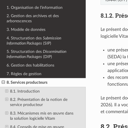
1. Organisation de l’information
8.1.2.
Prés
2. Gestion des archives et des
arborescences
Le présent do
3. Modèle de données
logicielle Vit
4. Structuration des
Submission
Information Packages
(SIP)
une présen
5. Structuration des
Dissemination
(SEDA) la 
Information Packages
(DIP)
une présen
6. Gestion des habilitations
applicati
7. Règles de gestion
des recomm
8. Services producteurs
fonctionna
8.1. Introduction
Le présent doc
8.2. Présentation de la notion de
2026). Il a vo
service producteur
et commentair
8.3. Mécanismes mis en œuvre dans
la solution logicielle Vitam
8.2.
Prés
8.4. Conseils de mise en œuvre