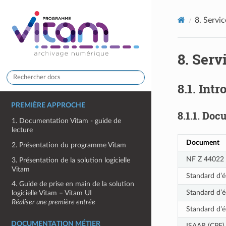
8.
Servic
8.
Serv
8.1.
Intr
PREMIÈRE APPROCHE
8.1.1.
Docu
1. Documentation Vitam - guide de
lecture
Document
2. Présentation du programme Vitam
NF Z 44022 
3. Présentation de la solution logicielle
Vitam
Standard d’é
4. Guide de prise en main de la solution
Standard d’é
logicielle Vitam – Vitam UI
Réaliser une première entrée
Standard d’é
DOCUMENTATION MÉTIER
ISAAR (CPF) 