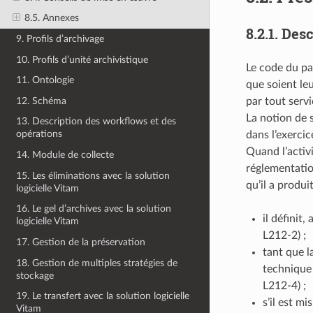
8.5. Annexes
8.2.1.
Desc
9. Profils d’archivage
10. Profils d’unité archivistique
Le code du pa
11. Ontologie
que soient le
12. Schéma
par tout servi
La notion de 
13. Description des workflows et des
opérations
dans l’exercic
Quand l’activi
14. Module de collecte
réglementatio
15. Les éliminations avec la solution
qu’il a produi
logicielle Vitam
16. Le gel d’archives avec la solution
il définit
logicielle Vitam
L212-2) ;
17. Gestion de la préservation
tant que l
18. Gestion de multiples stratégies de
technique 
stockage
L212-4) ;
19. Le transfert avec la solution logicielle
s’il est m
Vitam