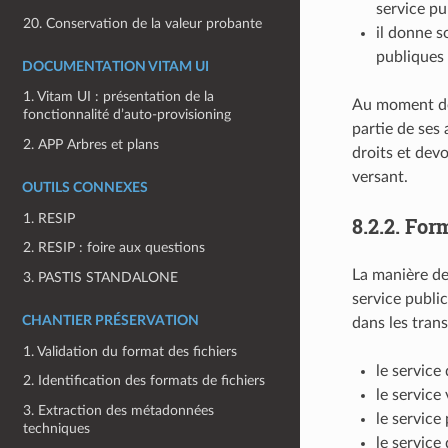
service pub
20. Conservation de la valeur probante
il donne s
publiques 
DOCUMENTATION VITAM UI
1. Vitam UI : présentation de la
Au moment de 
fonctionnalité d’auto-provisioning
partie de ses 
2. APP Arbres et plans
droits et devo
versant.
OUTILS CONNEXES
1. RESIP
8.2.2.
Form
2. RESIP : foire aux questions
La manière de
3. PASTIS STANDALONE
service publi
CHANTIER PRÉSERVATION
dans les tran
1. Validation du format des fichiers
le service 
2. Identification des formats de fichiers
le service 
3. Extraction des métadonnées
le service
techniques
le service 