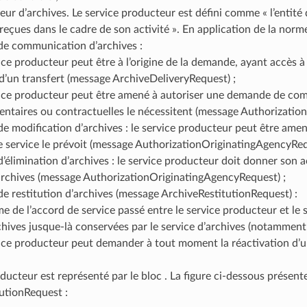
ur d’archives. Le service producteur est défini comme « l’entité qu
reçues dans le cadre de son activité ». En application de la norme,
e communication d’archives :
ice producteur peut être à l’origine de la demande, ayant accès à 
 d’un transfert (message ArchiveDeliveryRequest) ;
vice producteur peut être amené à autoriser une demande de commu
entaires ou contractuelles le nécessitent (message Authorizatio
 modification d’archives : le service producteur peut être amen
e service le prévoit (message AuthorizationOriginatingAgencyReq
élimination d’archives : le service producteur doit donner son 
archives (message AuthorizationOriginatingAgencyRequest) ;
 restitution d’archives (message ArchiveRestitutionRequest) :
e de l’accord de service passé entre le service producteur et le s
hives jusque-là conservées par le service d’archives (notamment e
vice producteur peut demander à tout moment la réactivation d’u
oducteur est représenté par le bloc
. La figure ci-dessous présen
utionRequest :